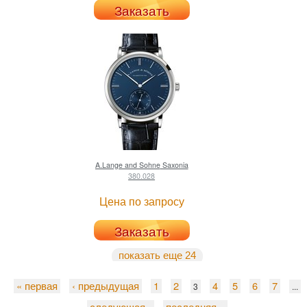
Заказать
A.Lange and Sohne
Saxonia
380.028
Цена по запросу
Заказать
показать еще 24
« первая
‹ предыдущая
1
2
4
5
6
7
3
...
следующая ›
последняя »