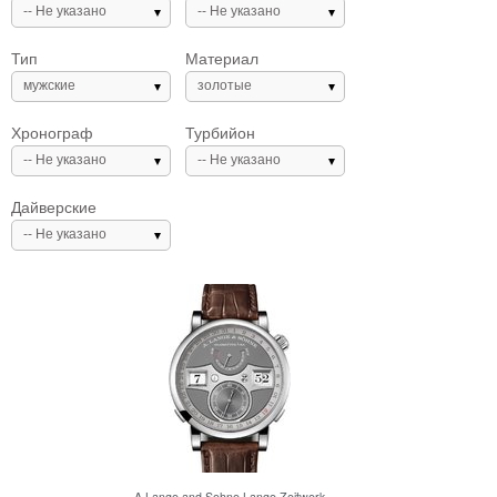
-- Не указано
-- Не указано
Тип
Материал
мужские
золотые
Хронограф
Турбийон
-- Не указано
-- Не указано
Дайверские
-- Не указано
A.Lange and Sohne
Lange Zeitwerk