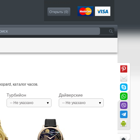
Моя коллекция
Открыть (
0
)
pard, каталог часов.
Турбийон
Дайверские
-- Не указано
-- Не указано