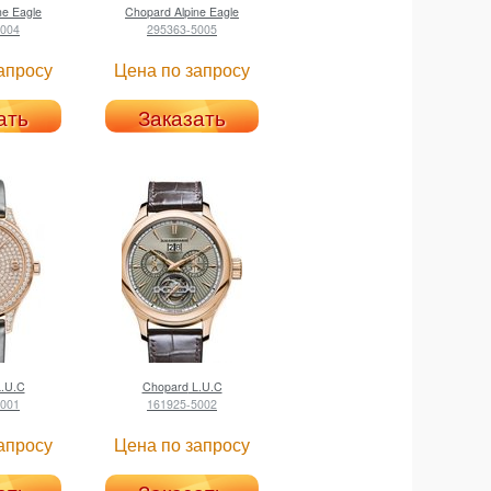
ne Eagle
Chopard
Alpine Eagle
5004
295363-5005
апросу
Цена по запросу
ать
Заказать
.U.C
Chopard
L.U.C
5001
161925-5002
апросу
Цена по запросу