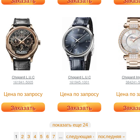
Заказать
Заказать
Заказ
Chopard
L.U.C
Chopard
L.U.C
Chopard
Imp
161941-5005
161945-1001
384241-
Цена по запросу
Цена по запросу
Цена по з
Заказать
Заказать
Заказ
показать еще 24
1
2
3
4
5
6
7
...
следующая ›
последняя »