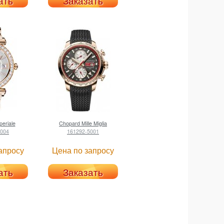
ать
Заказать
eriale
Chopard
Mille Miglia
5004
161292-5001
апросу
Цена по запросу
ать
Заказать