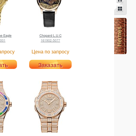
ne Eagle
Chopard
L.U.C
0001
161902-5077
апросу
Цена по запросу
ать
Заказать