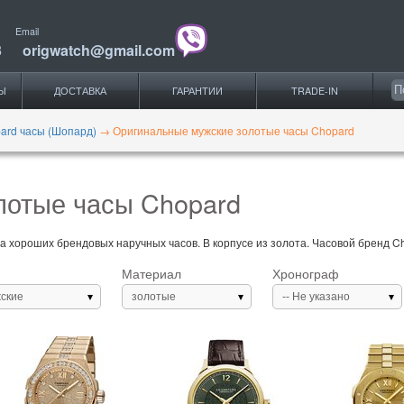
Email
3
origwatch@gmail.com
Ы
ДОСТАВКА
ГАРАНТИИ
TRADE-IN
ard часы (Шопард)
→
Оригинальные мужские золотые часы Chopard
лотые часы Chopard
 хороших брендовых наручных часов. В корпусе из золота. Часовой бренд Cho
Материал
Хронограф
ские
золотые
-- Не указано