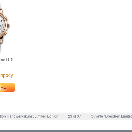
hne
1815
2
апросу
ать
llon Handwerkskunst Limited Edition
23 of 37
Cuvette “Dresden” Limited