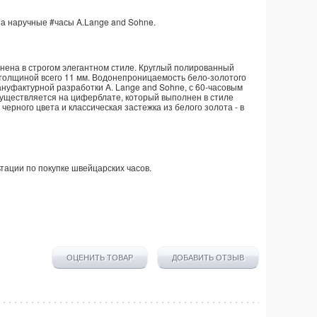
на наручные
#часы
A.Lange and Sohne
.
нена в строгом элегантном стиле. Круглый полированный
и толщиной всего 11 мм. Водонепроницаемость бело-золотого
мануфактурной разработки A. Lange and Sohne, с 60-часовым
уществляется на циферблате, который выполнен в стиле
черного цвета и классическая застежка из белого золота - в
тации по покупке
швейцарских часов
.
ОЦЕНИТЬ ТОВАР
ДОБАВИТЬ ОТЗЫВ