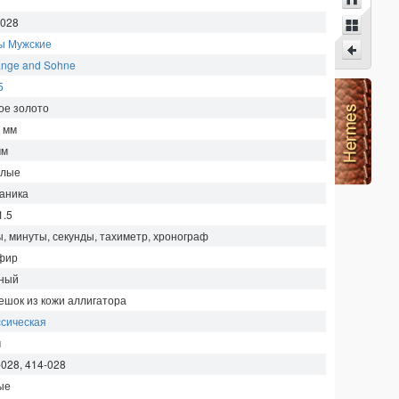
.028
ы Мужские
ange and Sohne
5
ое золото
5
мм
мм
глые
аника
1.5
ы, минуты, секунды, тахиметр, хронограф
фир
ный
ешок из кожи аллигатора
ссическая
м
-028, 414-028
ые