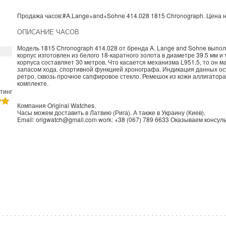
Продажа часов:
#A.Lange+and+Sohne
414.028
1815
Chronograph. Цена 
ОПИСАНИЕ ЧАСОВ
Модель 1815 Chronograph 414.028 от бренда A. Lange and Sohne выпол
корпус изготовлен из белого 18-каратного золота в диаметре 39.5 мм 
корпуса составляет 30 метров. Что касается механизма L951.5, то он 
запасом хода, спортивной функцией хронографа. Индикация данных ос
ретро, сквозь прочное сапфировое стекло. Ремешок из кожи аллигатора 
комплекте.
тинг
Компания
Original Watches
.
Часы можем доставить в
Латвию
(
Рига
). А также в
Украину
(
Киев
).
Email:
origwatch@gmail.com
work:
+38 (067) 789 6633
Оказываем консуль