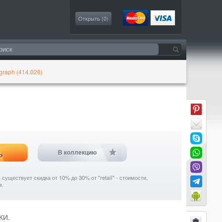
Моя коллекция
Открыть (
0
)
raph (414.028)
ь
В коллекцию
уществует скидка от 10% до 30% от "retail" - стоимости,
м.
КИ.