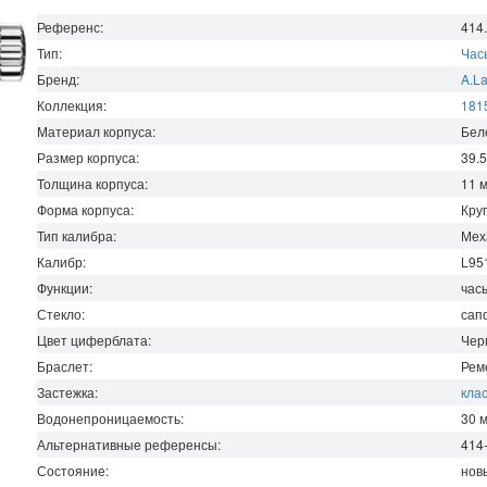
Референс:
414
Тип:
Час
Бренд:
A.L
Коллекция:
181
Материал корпуса:
Бел
Размер корпуса:
39.
Толщина корпуса:
11
Форма корпуса:
Кру
Тип калибра:
Мех
Калибр:
L95
Функции:
час
Стекло:
сап
Цвет циферблата:
Чер
Браслет:
Рем
Застежка:
кла
Водонепроницаемость
:
30
Альтернативные референсы:
414
Состояние:
нов