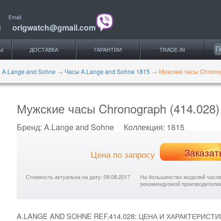
Email
3
origwatch@gmail.com
Ы
ДОСТАВКА
ГАРАНТИИ
TRADE-IN
 A.Lange and Sohne
→
Часы A.Lange and Sohne 1815
→
Мужские часы Chronog
Мужские часы Chronograph (414.028)
Бренд:
A.Lange and Sohne
Коллекция:
1815
Заказат
Цена по запросу
Стоимость актуальна на дату: 09.08.2017
На большинство моделей часов с
рекомендуемой производителе
A.LANGE AND SOHNE REF.414.028: ЦЕНА И ХАРАКТЕРИСТИ