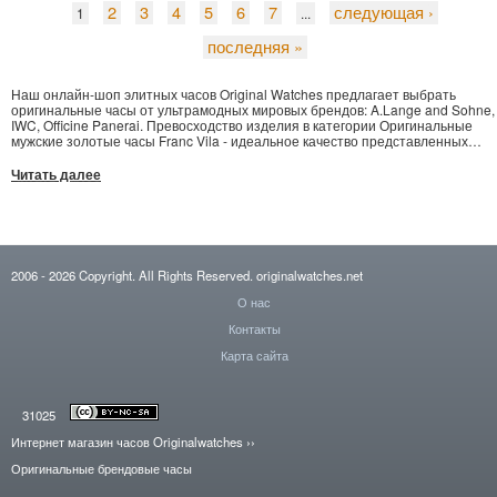
2
3
4
5
6
7
следующая ›
1
...
последняя »
Наш онлайн-шоп элитных часов Original Watches предлагает выбрать
оригинальные часы от ультрамодных мировых брендов: A.Lange and Sohne,
IWC, Officine Panerai. Превосходство изделия в категории Оригинальные
мужские золотые часы Franc Vila - идеальное качество представленных
моделей. Чтобы оформить заказ на Ulysse Nardin Lady Diver, или
JEANRICHARD Special Editions - оставьте заявку, предоставив Ваши данны
Читать далее
в удобной форме заказа. Поставка часов Tourbillon в Москву, Кривой Рог и во
всевозможные населенные пункты довольно быстро. В нашем магазине
представлен полный список отличных моделей - часы Frank Muller
возможно купить по конкурентно способной цене.
2006
- 2026
Copyright. All Rights Reserved.
originalwatches.net
О нас
Контакты
Карта сайта
31025
Интернет магазин часов Originalwatches
››
Оригинальные брендовые часы