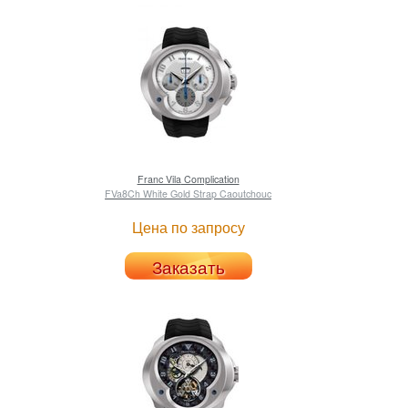
Franc Vila
Complication
FVa8Ch White Gold Strap Caoutchouc
Цена по запросу
Заказать