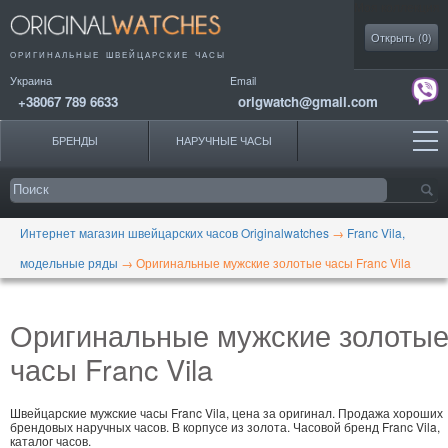
Моя коллекция
Открыть (
0
)
ОРИГИНАЛЬНЫЕ
ШВЕЙЦАРСКИЕ ЧАСЫ
Украина
Email
+38067 789 6633
origwatch@gmail.com
БРЕНДЫ
НАРУЧНЫЕ ЧАСЫ
Интернет магазин швейцарских часов Originalwatches
→
Franc Vila,
модельные ряды
→
Оригинальные мужские золотые часы Franc Vila
Оригинальные мужские золоты
часы Franc Vila
Швейцарские мужские часы Franc Vila, цена за оригинал. Продажа хороших
брендовых наручных часов. В корпусе из золота. Часовой бренд Franc Vila,
каталог часов.