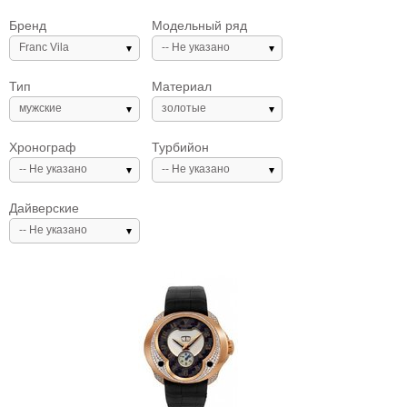
Бренд
Модельный ряд
Franc Vila
-- Не указано
Тип
Материал
мужские
золотые
Хронограф
Турбийон
-- Не указано
-- Не указано
Дайверские
-- Не указано