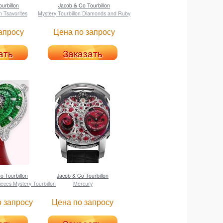
urbillon
Jacob & Co
Tourbillon
n Tsavorites
Mystery Tourbillon Diamonds and Ruby
апросу
Цена по запросу
ать
Заказать
Co
Tourbillon
Jacob & Co
Tourbillon
eces Mystery Tourbillon
Mercury
 запросу
Цена по запросу