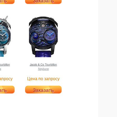
ать
Заказать
urbillon
Jacob & Co
Tourbillon
s
Neptune
апросу
Цена по запросу
ать
Заказать