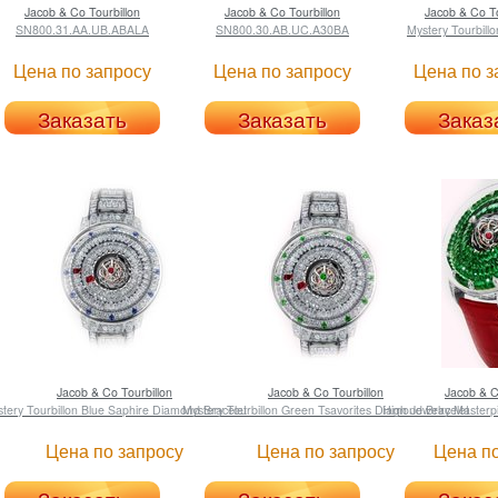
Jacob & Co
Tourbillon
Jacob & Co
Tourbillon
Jacob & Co
To
SN800.31.AA.UB.ABALA
SN800.30.AB.UC.A30BA
Mystery Tourbillo
Цена по запросу
Цена по запросу
Цена по з
Заказать
Заказать
Заказ
Jacob & Co
Tourbillon
Jacob & Co
Tourbillon
Jacob & 
tery Tourbillon Blue Saphire Diamond Bracelet
Mystery Tourbillon Green Tsavorites Diamond Bracelet
High Jewelry Masterpi
Цена по запросу
Цена по запросу
Цена по