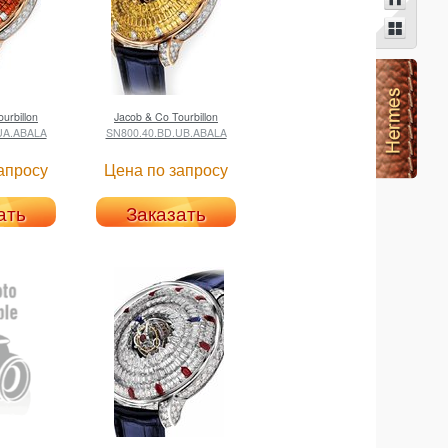
urbillon
Jacob & Co
Tourbillon
UA.ABALA
SN800.40.BD.UB.ABALA
апросу
Цена по запросу
ать
Заказать