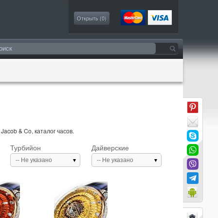
Моя коллекция
Открыть (
0
)
acob & Co, каталог часов.
Турбийон
Дайверские
-- Не указано
-- Не указано