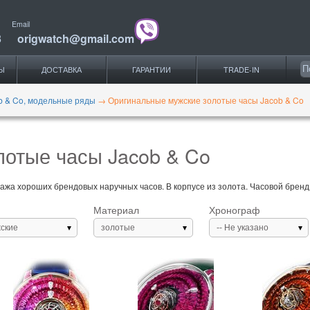
Email
3
origwatch@gmail.com
Ы
ДОСТАВКА
ГАРАНТИИ
TRADE-IN
b & Co, модельные ряды
→
Оригинальные мужские золотые часы Jacob & Co
отые часы Jacob & Co
ажа хороших брендовых наручных часов. В корпусе из золота. Часовой бренд J
Материал
Хронограф
ские
золотые
-- Не указано