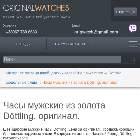
Моя коллекция
Открыть (
0
)
ОРИГИНАЛЬНЫЕ
ШВЕЙЦАРСКИЕ ЧАСЫ
Украина
Email
+38067 789 6633
origwatch@gmail.com
БРЕНДЫ
НАРУЧНЫЕ ЧАСЫ
Интернет магазин швейцарских часов Originalwatches
→
Döttling,
модельные ряды
→
Часы мужские из золота Döttling, оригинал.
Часы мужские из золота
Döttling, оригинал.
Швейцарские мужские часы Döttling, цена за оригинал. Продажа хороших
брендовых наручных часов. В корпусе из золота. Часовой бренд Döttling,
каталог часов.