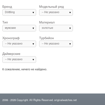
Бренд
Модельный ряд
Döttling
-- Не указано
Тип
Материал
мужские
золотые
Хронограф
Турбийон
-- Не указано
-- Не указано
Дайверские
-- Не указано
К сожалению, ничего не найдено.
2006
- 2026
Copyright. All Rights Reserved.
originalwatches.net