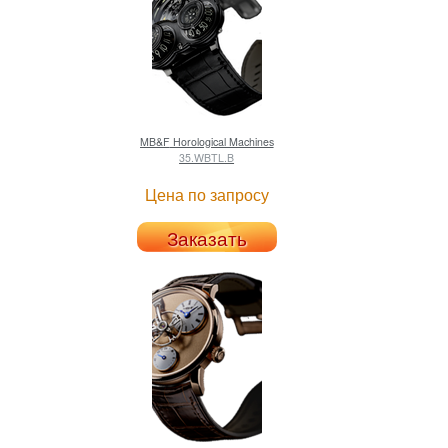
MB&F
Horological Machines
35.WBTL.B
Цена по запросу
Заказать