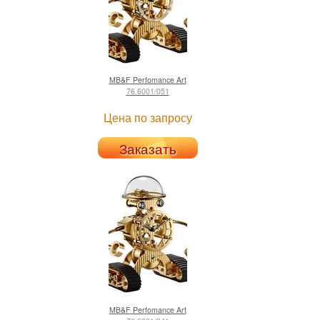
MB&F
Perfomance Art
76.6001/051
Цена по запросу
Заказать
MB&F
Perfomance Art