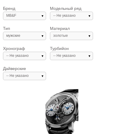
Бренд
Модельный ряд
MB&F
-- Не указано
Тип
Материал
мужские
золотые
Хронограф
Турбийон
-- Не указано
-- Не указано
Дайверские
-- Не указано