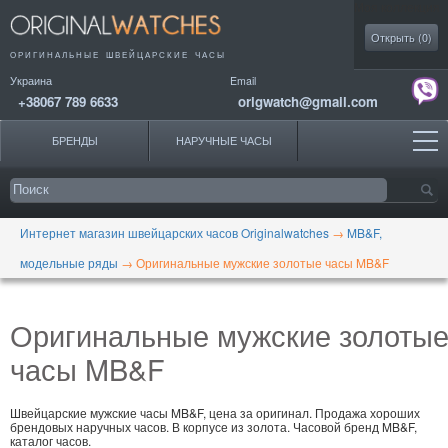
Моя коллекция
Открыть (
0
)
ОРИГИНАЛЬНЫЕ
ШВЕЙЦАРСКИЕ ЧАСЫ
Украина
Email
+38067 789 6633
origwatch@gmail.com
БРЕНДЫ
НАРУЧНЫЕ ЧАСЫ
Интернет магазин швейцарских часов Originalwatches
→
MB&F,
модельные ряды
→
Оригинальные мужские золотые часы MB&F
Оригинальные мужские золоты
часы MB&F
Швейцарские мужские часы MB&F, цена за оригинал. Продажа хороших
брендовых наручных часов. В корпусе из золота. Часовой бренд MB&F,
каталог часов.