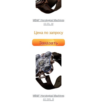
MB&F
Horological Machines
03.RL.W
Цена по запросу
Заказать
MB&F
Horological Machines
60.SRL.B