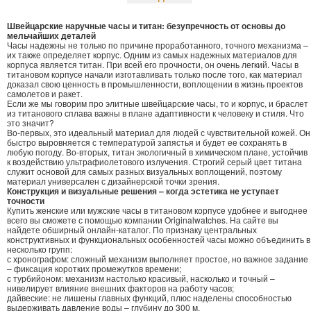
Швейцарские наручные часы и титан: безупречность от основы до
мельчайших деталей
Часы надежны не только по причине проработанного, точного механизма –
их также определяет корпус. Одним из самых надежных материалов для
корпуса является титан. При всей его прочности, он очень легкий. Часы в
титановом корпусе начали изготавливать только после того, как материал
доказал свою ценность в промышленности, воплощении в жизнь проектов
самолетов и ракет.
Если же мы говорим про элитные швейцарские часы, то и корпус, и браслет
из титанового сплава важны в плане адаптивности к человеку и стиля. Что
это значит?
Во-первых, это идеальный материал для людей с чувствительной кожей. Он
быстро выровняется с температурой запястья и будет ее сохранять в
любую погоду. Во-вторых, титан экологичный в химическом плане, устойчив
к воздействию ультрафиолетового излучения. Строгий серый цвет титана
служит основой для самых разных визуальных воплощений, поэтому
материал универсален с дизайнерской точки зрения.
Конструкция и визуальные решения – когда эстетика не уступает
точности
Купить женские или мужские часы в титановом корпусе удобнее и выгоднее
всего вы сможете с помощью компании Originalwatches. На сайте вы
найдете обширный онлайн-каталог. По признаку центральных
конструктивных и функциональных особенностей часы можно объединить в
несколько групп:
с хронографом: сложный механизм выполняет простое, но важное задание
– фиксация коротких промежутков времени;
с турбийоном: механизм настолько красивый, насколько и точный –
нивелирует влияние внешних факторов на работу часов;
дайвеские: не лишены главных функций, плюс наделены способностью
выдерживать давление воды – глубину до 300 м.