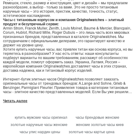
Ремешок, стекло, размер и конструкция, цвет и дизайн – мы предлагаем
разнообразие, а выбор - только за вами. Это не просто титановые
наручные часы – это история, престиж, качество, точность, статус,
эстетическое наслаждение.
Часы с титановым корпусом и компания Originalwatches – элитный
продукт и безупречный сервис
Armin Strom, Franck Muller, Zenith, Louis Moinet, Baume & Mercier, Blancpain,
Corum, Hublot, Richard Mille, Roger Dubuis – это лишь часть всех мировых
признанных брендов, представленных в каталоге Originalwatches. Мы
сотрудничаем с официальными дилерами, это гарантирует качество и
держит на уровне цену.
Хотите купить наручные часы, вас привлек титан как основа корпуса, но вы
теряетесь в разнообразии? У нас есть ответы: наши консультанты
подберут варианты по вашим требованиям, расскажут об особенностях
каждой модели, помогут оформить заказ. Украина, Латвия, Россия –
европейская компания Originalwatches доставляет часы в этих странах,
доставка надежна, как и титановый корпус изделий.
Интернет-бутик элитных часов Originalwatches позволяет заказать
оригинальные часы от трендовых брендов: A.Lange and Sohne, Grieb &
Benzinger, Parmigiani Fleurier. Привилегия товара в категории титановые
часы - элитное качество представленных моделей. Если Вы уже решили
купить Perrelet Classic, или Antoine Preziuso Collections - сделайте запрос,
предоставив Ваши контакты в удобной форме заказа. Поставка часов
Читать далее
Luminor Marina в Санкт-Петербург, Москву и иные регионы за кратчайший
срок. На сайте презентован полный перечень эксклюзивных товаров - часы
Rolex Milgauss можно купить по конкурентной цене.
купить мужские часы оригинал
часы брендовые женские
золотые наручные часы женские
женские золотые часы киев
часы улис нардин цены
золотые часы картье цена