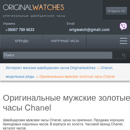
Моя коллекция
Открыть (
0
)
ОРИГИНАЛЬНЫЕ
ШВЕЙЦАРСКИЕ ЧАСЫ
Украина
Email
+38067 789 6633
origwatch@gmail.com
БРЕНДЫ
НАРУЧНЫЕ ЧАСЫ
Интернет магазин швейцарских часов Originalwatches
→
Chanel,
модельные ряды
→
Оригинальные мужские золотые часы Chanel
Оригинальные мужские золоты
часы Chanel
Швейцарские мужские часы Chanel, цена за оригинал. Продажа хороших
брендовых наручных часов. В корпусе из золота. Часовой бренд Chanel,
каталог часов.