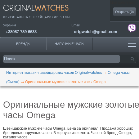
Моя коллекция
Открыть (
0
)
ОРИГИНАЛЬНЫЕ
ШВЕЙЦАРСКИЕ ЧАСЫ
Украина
Email
+38067 789 6633
origwatch@gmail.com
БРЕНДЫ
НАРУЧНЫЕ ЧАСЫ
Интернет магазин швейцарских часов Originalwatches
→
Omega часы
(Омега)
→
Оригинальные мужские золотые часы Omega
Оригинальные мужские золоты
часы Omega
Швейцарские мужские часы Omega, цена за оригинал. Продажа хороших
брендовых наручных часов. В корпусе из золота. Часовой бренд Omega,
каталог часов.