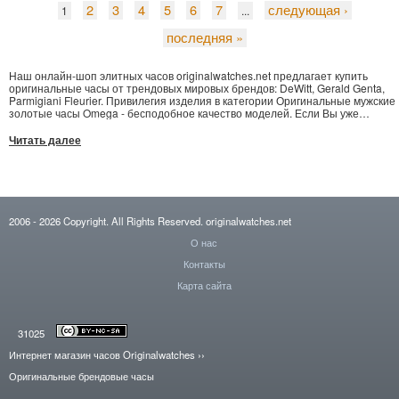
2
3
4
5
6
7
следующая ›
1
...
последняя »
Наш онлайн-шоп элитных часов originalwatches.net предлагает купить
оригинальные часы от трендовых мировых брендов: DeWitt, Gerald Genta,
Parmigiani Fleurier. Привилегия изделия в категории Оригинальные мужские
золотые часы Omega - бесподобное качество моделей. Если Вы уже
решили купить Ulysse Nardin Jade, или Buben & Zorweg Time Mover -
сделайте запрос, заполнив Ваши контакты в удобной форме заказа.
Читать далее
Поставка часов Cvstos в Кривой Рог, Латвию и иные города сравнительно
быстро. На сайте презентован обширный перечень отличных товаров -
часы Long можно купить по конкурентно способной цене.
2006
- 2026
Copyright. All Rights Reserved.
originalwatches.net
О нас
Контакты
Карта сайта
31025
Интернет магазин часов Originalwatches
››
Оригинальные брендовые часы