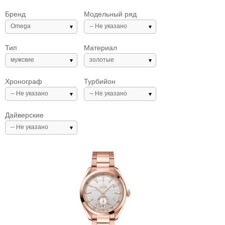
Бренд
Модельный ряд
Omega
-- Не указано
Тип
Материал
мужские
золотые
Хронограф
Турбийон
-- Не указано
-- Не указано
Дайверские
-- Не указано