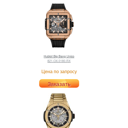
Hublot
Big Bang Unico
821.OX.0180.RX
Цена по запросу
Заказать