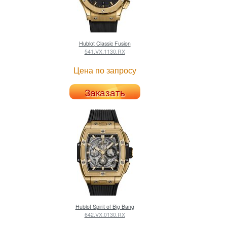
Hublot
Classic Fusion
541.VX.1130.RX
Цена по запросу
Заказать
Hublot
Spirit of Big Bang
642.VX.0130.RX