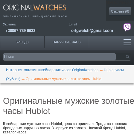
Моя коллекция
Открыть (
0
)
ОРИГИНАЛЬНЫЕ
ШВЕЙЦАРСКИЕ ЧАСЫ
Украина
Email
+38067 789 6633
origwatch@gmail.com
БРЕНДЫ
НАРУЧНЫЕ ЧАСЫ
Интернет магазин швейцарских часов Originalwatches
→
Hublot часы
(Хублот)
→
Оригинальные мужские золотые часы Hublot
Оригинальные мужские золоты
часы Hublot
Швейцарские мужские часы Hublot, цена за оригинал. Продажа хороших
брендовых наручных часов. В корпусе из золота. Часовой бренд Hublot,
каталог часов.