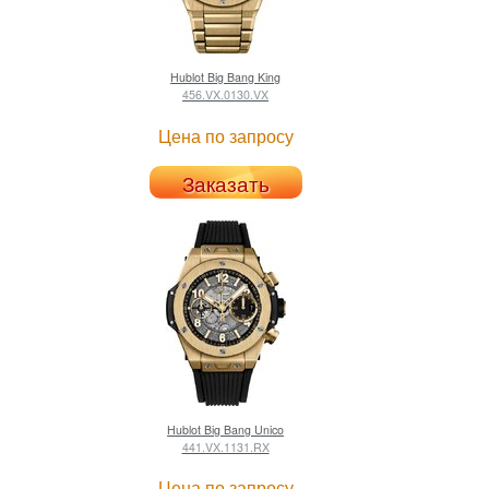
Hublot
Big Bang King
456.VX.0130.VX
Цена по запросу
Заказать
Hublot
Big Bang Unico
441.VX.1131.RX
Цена по запросу