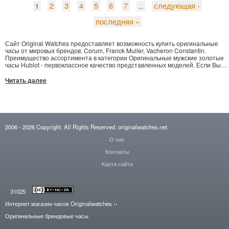
2
3
4
5
6
7
следующая ›
1
...
последняя »
Сайт Original Watches предоставляет возможность купить оригинальные
часы от мировых брендов: Corum, Franck Muller, Vacheron Constantin.
Преимущество ассортимента в категории Оригинальные мужские золотые
часы Hublot - первоклассное качество представленных моделей. Если Вы
уже решили оформить покупку на Christophe Claret DualTow, или Chopard
Xtravaganza - сделайте запрос, указав информацию о Вас в удобной форме
Читать далее
заказа. Доставка часов наручных Vacheron в Алматы, Латвию и остальные
города и страны за кратчайший срок. В нашем магазине выставлен полный
перечень элитных моделей - часы Lange And Sohne возможно купить по
конкурентно способной цене.
2006
- 2026
Copyright. All Rights Reserved.
originalwatches.net
О нас
Контакты
Карта сайта
31025
Интернет магазин часов Originalwatches
››
Оригинальные брендовые часы