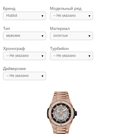
Бренд
Модельный ряд
Hublot
-- Не указано
Тип
Материал
мужские
золотые
Хронограф
Турбийон
-- Не указано
-- Не указано
Дайверские
-- Не указано