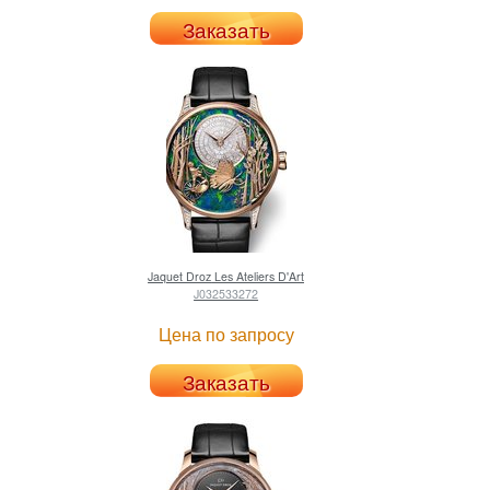
Заказать
Jaquet Droz
Les Ateliers D'Art
J032533272
Цена по запросу
Заказать