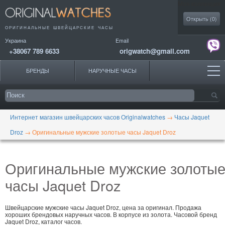
Моя коллекция
Открыть (
0
)
ОРИГИНАЛЬНЫЕ
ШВЕЙЦАРСКИЕ ЧАСЫ
Украина
Email
+38067 789 6633
origwatch@gmail.com
БРЕНДЫ
НАРУЧНЫЕ ЧАСЫ
Интернет магазин швейцарских часов Originalwatches
→
Часы Jaquet
Droz
→
Оригинальные мужские золотые часы Jaquet Droz
Оригинальные мужские золоты
часы Jaquet Droz
Швейцарские мужские часы Jaquet Droz, цена за оригинал. Продажа
хороших брендовых наручных часов. В корпусе из золота. Часовой бренд
Jaquet Droz, каталог часов.