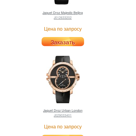
Jaquet Droz
Majestic Beijing
J012633202
Цена по запросу
Заказать
Jaquet Droz
Urban London
J029033401
Цена по запросу