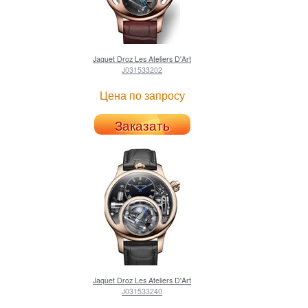
Jaquet Droz
Les Ateliers D'Art
J031533202
Цена по запросу
Заказать
Jaquet Droz
Les Ateliers D'Art
J031533240