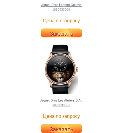
Jaquet Droz
Legend Geneva
J080533000
Цена по запросу
Заказать
Jaquet Droz
Les Ateliers D'Art
J005033321
Цена по запросу
Заказать