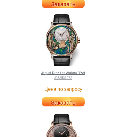
Заказать
Jaquet Droz
Les Ateliers D'Art
J032533272
Цена по запросу
Заказать