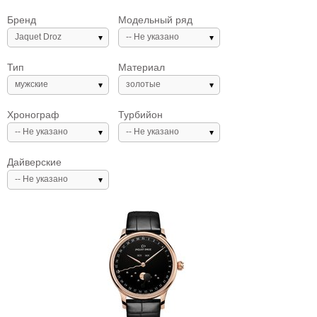
Бренд
Модельный ряд
Jaquet Droz
-- Не указано
Тип
Материал
мужские
золотые
Хронограф
Турбийон
-- Не указано
-- Не указано
Дайверские
-- Не указано