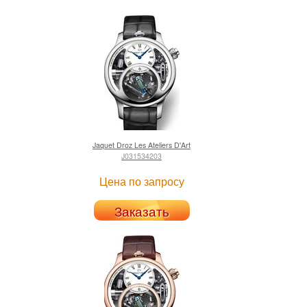
Jaquet Droz
Les Ateliers D'Art
J031534203
Цена по запросу
Заказать