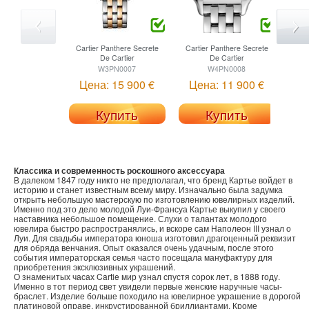
Cartier
Panthere Secrete
Cartier
Panthere Secrete
De Cartier
De Cartier
W3PN0007
W4PN0008
Цена: 15 900 €
Цена: 11 900 €
Купить
Купить
Классика и современность роскошного аксессуара
В далеком 1847 году никто не предполагал, что бренд Картье войдет в
историю и станет известным всему миру. Изначально была задумка
открыть небольшую мастерскую по изготовлению ювелирных изделий.
Именно под это дело молодой Луи-Франсуа Картье выкупил у своего
наставника небольшое помещение. Слухи о талантах молодого
ювелира быстро распространялись, и вскоре сам Наполеон III узнал о
Луи. Для свадьбы императора юноша изготовил драгоценный реквизит
для обряда венчания. Опыт оказался очень удачным, после этого
события императорская семья часто посещала мануфактуру для
приобретения эксклюзивных украшений.
О знаменитых часах Cartie мир узнал спустя сорок лет, в 1888 году.
Именно в тот период свет увидели первые женские наручные часы-
браслет. Изделие больше походило на ювелирное украшение в дорогой
платиновой оправе, инкрустированной бриллиантами. Кроме