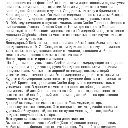
воплощения своих фантазий, ювелир таким маркетинговым ходом сумел
привлечь внимание аристократии. Многие изделия этого мастера
заняли достойное место в музеях. Соединить платину и бриллианты -
блестящая идея Картье. Ювелирные изделия, равно как и часы, быстро
набирали популярность среди американских звезд разных эпох.
В 1906 году компания выпускает модель часов Cartier Tonneau. Именно с
них началась "часовая" эпоха Картье. Несмотря на то, что Tonneau
производятся небольшим тиражом - всего 10 моделей за год, в каталоге
магазина Originalwatches вы можете ознакомиться с эти изумительным
изделием и купить его.
Легендарный Tank - часы, похожие на английский танк, были впервые
представлены в 1917 г. Сегодня эта модель по-прежнему напоминает
танк, только корпус, в зависимости от модели, выполнен из белого,
желтого или розового золота, а также из стали.
Неповторимость и оригинальность
Швейцарские наручные часы Cartier занимают лидирующие позиции по
популярности среди часов других брендов по нескольким причинам:
наручные часы Картье - это дорогой аксессуар, показывающий
исключительно точное время. Это имиджевое изделие, с которым вы
будете себя уверенно чувствовать в окружении богатых и знаменитых
людей. Кроме того, цена часов Cartier (Картье) со временем только
увеличивается. В данном сегменте нет понятия обесценивания;
оригинальный дизайн привлекает своей роскошью, элегантностью;
высокоточный швейцарский механизм не дает сбоев на протяжении
многих лет эксплуатации;
данный аксессуар не имеет возраста. Есть модели, которые
перевыпускаются ежегодно. Это говорит о том, что дизайн настолько
удачный и безупречный, что его не нужно менять для того, чтобы
поднять популярность товара.
Выгодное капиталовложение на десятилетия
Высокая стоимость часов Cartier (Картье) вполне оправданна, ведь
любая модель бренда - это статусная вещь. Европейская компания