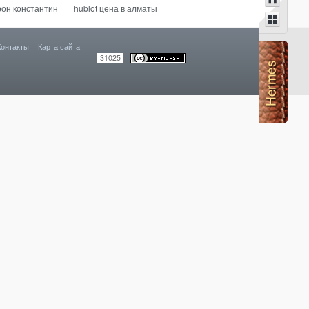
он константин
hublot цена в алматы
Контакты
Карта сайта
31025