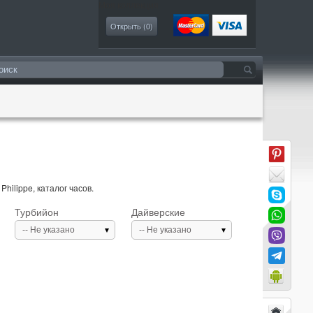
Моя коллекция
Открыть (
0
)
hilippe, каталог часов.
Турбийон
Дайверские
-- Не указано
-- Не указано