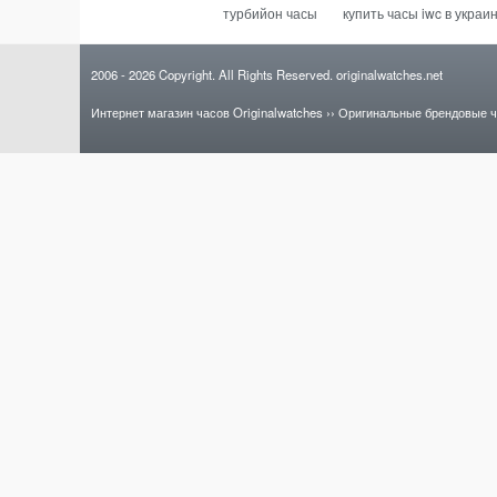
турбийон часы
купить часы iwc в украи
2006
- 2026
Copyright. All Rights Reserved.
originalwatches.net
Интернет магазин часов Originalwatches
››
Оригинальные брендовые 