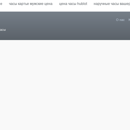
не
часы картье мужские цена
цена часы hublot
наручные часы вашер
О нас
часы