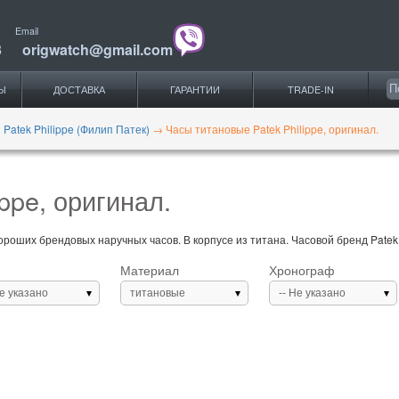
Email
3
origwatch@gmail.com
Ы
ДОСТАВКА
ГАРАНТИИ
TRADE-IN
 Patek Philippe (Филип Патек)
→
Часы титановые Patek Philippe, оригинал.
ppe, оригинал.
роших брендовых наручных часов. В корпусе из титана. Часовой бренд Patek P
Материал
Хронограф
Не указано
титановые
-- Не указано