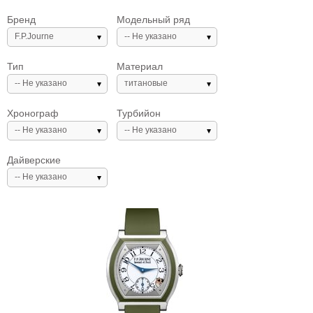
Бренд
Модельный ряд
F.P.Journe
-- Не указано
Тип
Материал
-- Не указано
титановые
Хронограф
Турбийон
-- Не указано
-- Не указано
Дайверские
-- Не указано