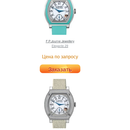
F.P.Journe
Jewellery
Elegante 29
Цена по запросу
Заказать