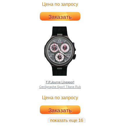
Цена по запросу
Заказать
F.P.Journe
Linesport
Centigraphe Sport Titane Rub
Цена по запросу
Заказать
показать еще 16