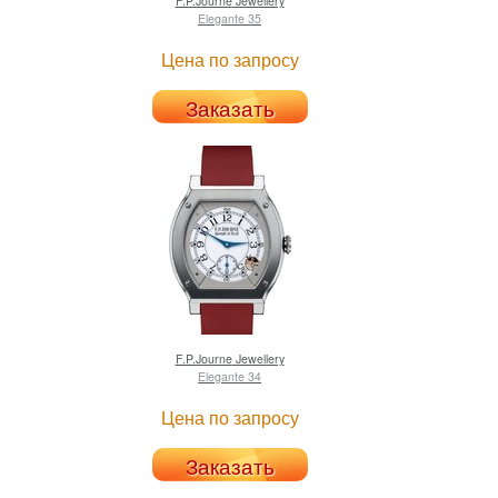
F.P.Journe
Jewellery
Elegante 35
Цена по запросу
Заказать
F.P.Journe
Jewellery
Elegante 34
Цена по запросу
Заказать