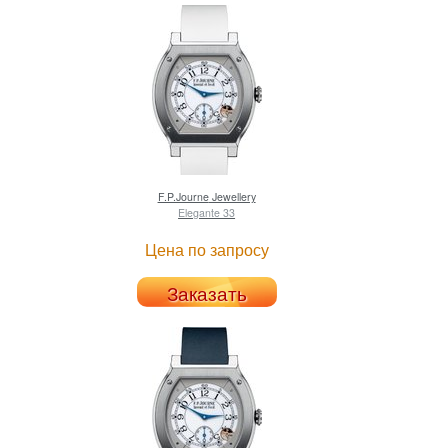
F.P.Journe
Jewellery
Elegante 33
Цена по запросу
Заказать