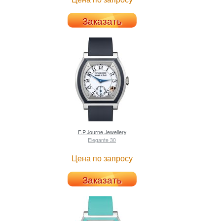
Заказать
F.P.Journe
Jewellery
Elegante 30
Цена по запросу
Заказать