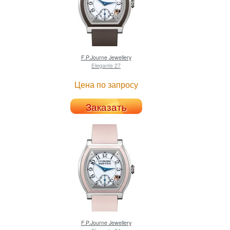
F.P.Journe
Jewellery
Elegante 27
Цена по запросу
Заказать
F.P.Journe
Jewellery