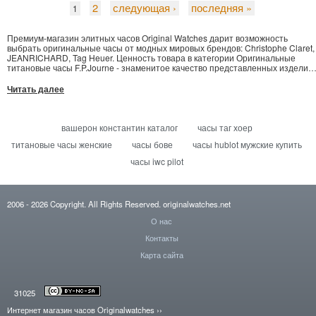
2
следующая ›
последняя »
1
Премиум-магазин элитных часов Original Watches дарит возможность
выбрать оригинальные часы от модных мировых брендов: Christophe Claret,
JEANRICHARD, Tag Heuer. Ценность товара в категории Оригинальные
титановые часы F.P.Journe - знаменитое качество представленных изделий.
Чтобы купить Vertu Aster, или Longines Watchmaking Tradition - сделайте
запрос, предоставив Ваши контакты в удобной форме заказа. Доставка
Читать далее
часов Audemars в Одессу, Запорожье и другие регионы в сжатые сроки. В
нашем магазине выставлен полный прейскурант отличных изделий - часы
Carrera Tag возможно приобрести по оригинальной цене.
вашерон константин каталог
часы таг хоер
титановые часы женские
часы бове
часы hublot мужские купить
часы iwc pilot
2006
- 2026
Copyright. All Rights Reserved.
originalwatches.net
О нас
Контакты
Карта сайта
31025
Интернет магазин часов Originalwatches
››