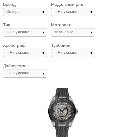
Бренд
Модельный ряд
Omega
-- Не указано
Тип
Материал
-- Не указано
титановые
Хронограф
Турбийон
-- Не указано
-- Не указано
Дайверские
-- Не указано