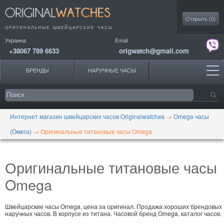
Моя коллекция
Открыть (
0
)
ОРИГИНАЛЬНЫЕ
ШВЕЙЦАРСКИЕ ЧАСЫ
Украина
Email
+38067 789 6633
origwatch@gmail.com
БРЕНДЫ
НАРУЧНЫЕ ЧАСЫ
Интернет магазин швейцарских часов Originalwatches
→
Omega часы
(Омега)
→
Оригинальные титановые часы Omega
Оригинальные титановые часы
Omega
Швейцарские часы Omega, цена за оригинал. Продажа хороших брендовых
наручных часов. В корпусе из титана. Часовой бренд Omega, каталог часов.