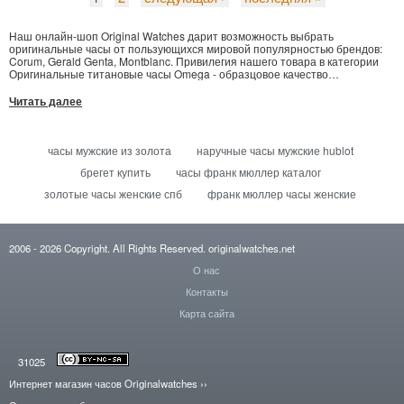
Наш онлайн-шоп Original Watches дарит возможность выбрать
оригинальные часы от пользующихся мировой популярностью брендов:
Corum, Gerald Genta, Montblanc. Привилегия нашего товара в категории
Оригинальные титановые часы Omega - образцовое качество
представленных моделей. Если Вы решили оформить заказ на Vacheron
Constantin Traditionnelle Lady, или Jacob & Co Five Time Zone - сделайте
Читать далее
запрос, заполнив информацию о Вас в удобной форме заказа. Отправка
часов Breguet в Москву, Днепропетровск и иные города максимально
быстро. В нашем магазине презентован обширный каталог элитных
изделий - часы наручные Franck можно приобрести по конкурентно
часы мужские из золота
наручные часы мужские hublot
способной цене.
брегет купить
часы франк мюллер каталог
золотые часы женские спб
франк мюллер часы женские
2006
- 2026
Copyright. All Rights Reserved.
originalwatches.net
О нас
Контакты
Карта сайта
31025
Интернет магазин часов Originalwatches
››