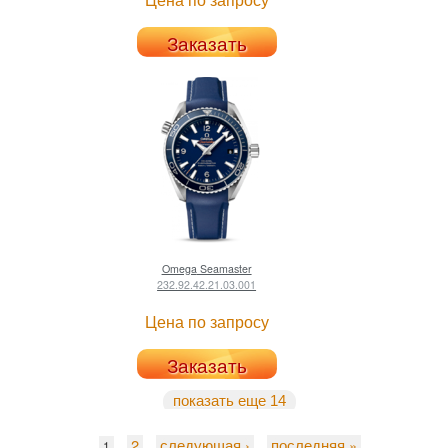
Заказать
Omega
Seamaster
232.92.42.21.03.001
Цена по запросу
Заказать
показать еще 14
2
следующая ›
последняя »
1