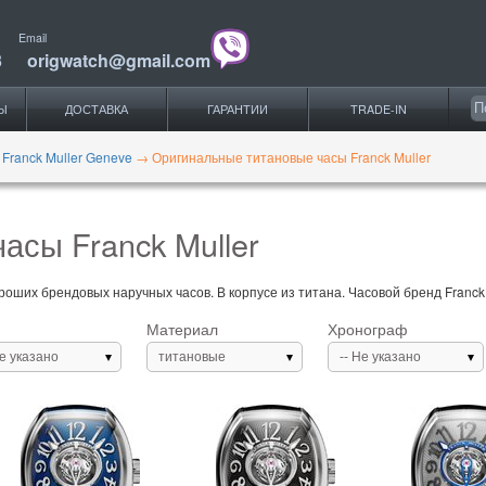
Email
3
origwatch@gmail.com
Ы
ДОСТАВКА
ГАРАНТИИ
TRADE-IN
 Franck Muller Geneve
→
Оригинальные титановые часы Franck Muller
асы Franck Muller
оших брендовых наручных часов. В корпусе из титана. Часовой бренд Franck M
Материал
Хронограф
Не указано
титановые
-- Не указано