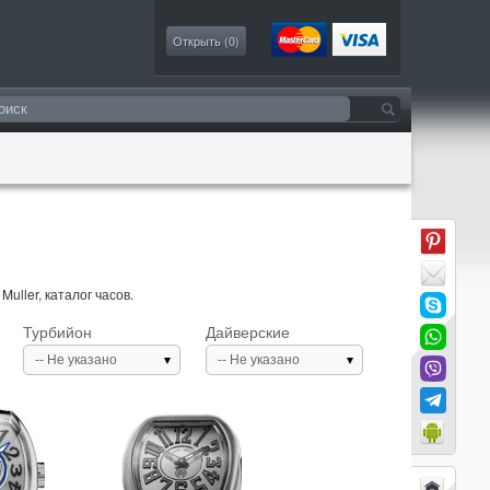
Моя коллекция
Открыть (
0
)
uller, каталог часов.
Турбийон
Дайверские
-- Не указано
-- Не указано