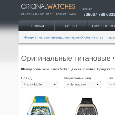
Украина
+38067 789 663
ОРИГИНАЛЬНЫЕ
ШВЕЙЦАРСКИЕ ЧАСЫ
ГЛАВНАЯ
БРЕНДЫ
НАРУЧНЫЕ ЧАС
Интернет магазин швейцарских часов Originalwatches
→
часы
Оригинальные титановые ч
Швейцарские часы Franck Muller, цена за оригинал. Продажа хор
Бренд
Модельный ряд
Тип
Franck Muller
-- Не указано
-- 