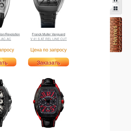
ion/Revolution
Franck Muller
Vanguard
R-AC-AC
V 41 S AT REL LINE CUT
апросу
Цена по запросу
ать
Заказать