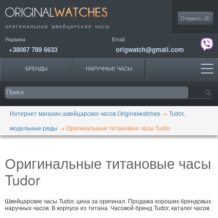
Моя коллекция
Открыть (
0
)
ОРИГИНАЛЬНЫЕ
ШВЕЙЦАРСКИЕ ЧАСЫ
Украина
Email
+38067 789 6633
origwatch@gmail.com
БРЕНДЫ
НАРУЧНЫЕ ЧАСЫ
Интернет магазин швейцарских часов Originalwatches
→
Tudor,
модельные ряды
→
Оригинальные титановые часы Tudor
Оригинальные титановые часы
Tudor
Швейцарские часы Tudor, цена за оригинал. Продажа хороших брендовых
наручных часов. В корпусе из титана. Часовой бренд Tudor, каталог часов.