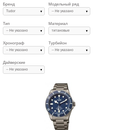
Бренд
Модельный ряд
Tudor
-- Не указано
Тип
Материал
-- Не указано
титановые
Хронограф
Турбийон
-- Не указано
-- Не указано
Дайверские
-- Не указано