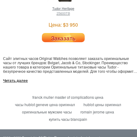
Tudor
Heritage
25600TB
Цена: $3 950
Заказать
Сайт элитных часов Original Watches позволяет заказать оригинальные
часы от лучших брендов: Bvlgari, Jacob & Co, Stockinger. Преимущество
нашего товара в категории Оригинальные титановые часы Tudor -
безупречное качество представленных моделей. Для того чтобы оформить
покупку на Tag Heuer Link, или Urwerk UR-200 - оставьте заявку,
предоставив Ваши контакты в удобной форме заказа. Доставка часов
Читать далее
Philippe в Кривой Рог, Днепр и другие регионы довольно быстро. В
интернет-магазине предоставлен обширный каталог элитных аксессуаров -
часы Graham Chronofighter можно приобрести по конкурентной цене.
franck muller master of complications цена
часы hublot geneve цена оригинал
hublot цены оригинал
оригинальные мужские часы
romain jerome цена
купить часы blancpain