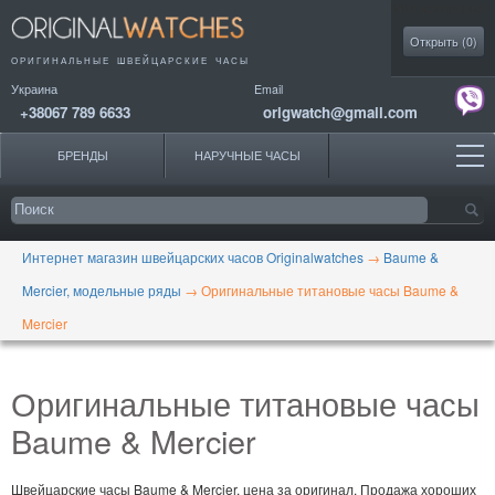
Моя коллекция
Открыть (
0
)
ОРИГИНАЛЬНЫЕ
ШВЕЙЦАРСКИЕ ЧАСЫ
Украина
Email
+38067 789 6633
origwatch@gmail.com
БРЕНДЫ
НАРУЧНЫЕ ЧАСЫ
Интернет магазин швейцарских часов Originalwatches
→
Baume &
Mercier, модельные ряды
→
Оригинальные титановые часы Baume &
Mercier
Оригинальные титановые часы
Baume & Mercier
Швейцарские часы Baume & Mercier, цена за оригинал. Продажа хороших