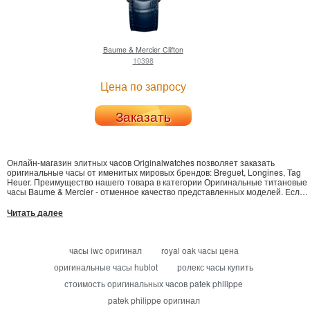
Baume & Mercier
Clifton
10398
Цена по запросу
Заказать
Онлайн-магазин элитных часов Originalwatches позволяет заказать
оригинальные часы от именитых мировых брендов: Breguet, Longines, Tag
Heuer. Преимущество нашего товара в категории Оригинальные титановые
часы Baume & Mercier - отменное качество представленных моделей. Если
хотите оформить покупку на H. Moser Dual Time, или Piaget Black Tie -
сделайте запрос, предоставив Ваши данные в удобной форме заказа.
Читать далее
Поставка часов Bovet в Киев, Львов и иные регионы как можно быстрее. На
сайте презентован полный онлайн-каталог отличных товаров - часы от
Patek можно приобрести по конкурентной цене.
часы iwc оригинал
royal oak часы цена
оригинальные часы hublot
ролекс часы купить
стоимость оригинальных часов patek philippe
patek philippe оригинал