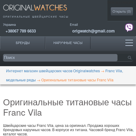
Моя коллекция
Открыть (
0
)
ОРИГИНАЛЬНЫЕ
ШВЕЙЦАРСКИЕ ЧАСЫ
Украина
Email
+38067 789 6633
origwatch@gmail.com
БРЕНДЫ
НАРУЧНЫЕ ЧАСЫ
Интернет магазин швейцарских часов Originalwatches
→
Franc Vila,
модельные ряды
→
Оригинальные титановые часы Franc Vila
Оригинальные титановые часы
Franc Vila
Швейцарские часы Franc Vila, цена за оригинал. Продажа хороших
брендовых наручных часов. В корпусе из титана. Часовой бренд Franc Vila,
каталог часов.