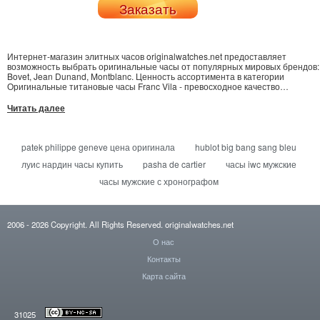
Заказать
Интернет-магазин элитных часов originalwatches.net предоставляет
возможность выбрать оригинальные часы от популярных мировых брендов:
Bovet, Jean Dunand, Montblanc. Ценность ассортимента в категории
Оригинальные титановые часы Franc Vila - превосходное качество
представленных моделей. Чтобы купить Bovet Dimier, или deGrisogono
Piccolina - сделайте запрос, указав Ваши контакты в удобной форме заказа.
Читать далее
Отправка часов Grand в Днепропетровск, Львов и другие города за короткий
срок. На страницах сайта предоставлен весь ассортимент люксовых
товаров - часы Graham Chronofighter возможно купить по оригинальной
цене.
patek philippe geneve цена оригинала
hublot big bang sang bleu
луис нардин часы купить
pasha de cartier
часы iwc мужские
часы мужские с хронографом
2006
- 2026
Copyright. All Rights Reserved.
originalwatches.net
О нас
Контакты
Карта сайта
31025