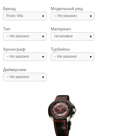
Бренд
Модельный ряд
Franc Vila
-- Не указано
Тип
Материал
-- Не указано
титановые
Хронограф
Турбийон
-- Не указано
-- Не указано
Дайверские
-- Не указано