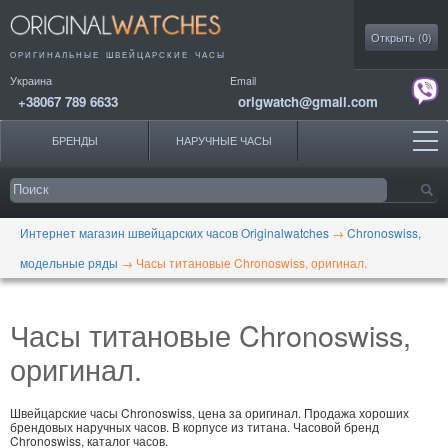
Моя коллекция
Открыть (
0
)
ОРИГИНАЛЬНЫЕ
ШВЕЙЦАРСКИЕ ЧАСЫ
Украина
Email
+38067 789 6633
origwatch@gmail.com
БРЕНДЫ
НАРУЧНЫЕ ЧАСЫ
Интернет магазин швейцарских часов Originalwatches
→
Chronoswiss,
модельные ряды
→
Часы титановые Chronoswiss, оригинал.
Часы титановые Chronoswiss,
оригинал.
Швейцарские часы Chronoswiss, цена за оригинал. Продажа хороших
брендовых наручных часов. В корпусе из титана. Часовой бренд
Chronoswiss, каталог часов.