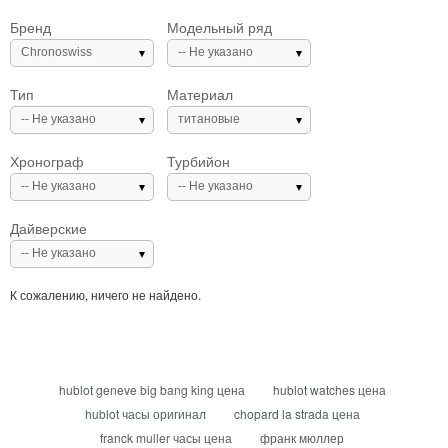
Бренд
Модельный ряд
Chronoswiss
-- Не указано
Тип
Материал
-- Не указано
титановые
Хронограф
Турбийон
-- Не указано
-- Не указано
Дайверские
-- Не указано
К сожалению, ничего не найдено.
hublot geneve big bang king цена
hublot watches цена
hublot часы оригинал
chopard la strada цена
franck muller часы цена
франк мюллер