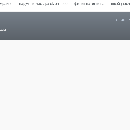
украине
наручные часы patek philippe
филип патек цена
швейцарски
О нас
часы