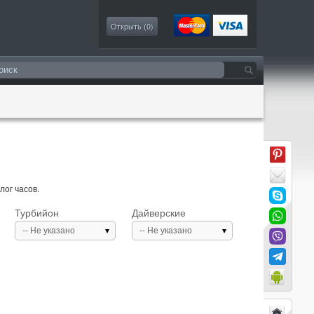
Моя коллекция
Открыть (
0
)
лог часов.
Турбийон
Дайверские
-- Не указано
-- Не указано