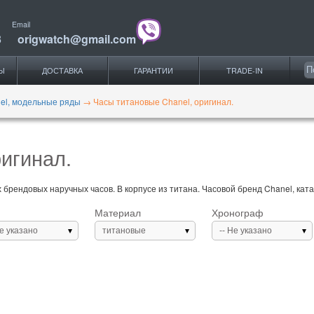
Email
3
origwatch@gmail.com
Ы
ДОСТАВКА
ГАРАНТИИ
TRADE-IN
el, модельные ряды
→
Часы титановые Chanel, оригинал.
игинал.
брендовых наручных часов. В корпусе из титана. Часовой бренд Chanel, ката
Материал
Хронограф
Не указано
титановые
-- Не указано