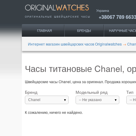
Украина
+38067 789 663
ОРИГИНАЛЬНЫЕ
ШВЕЙЦАРСКИЕ ЧАСЫ
ГЛАВНАЯ
БРЕНДЫ
НАРУЧНЫЕ ЧАС
Интернет магазин швейцарских часов Originalwatches
→
Chan
Часы титановые Chanel, ор
Швейцарские часы Chanel, цена за оригинал. Продажа хороших 
Бренд
Модельный ряд
Тип
Chanel
-- Не указано
-- 
К сожалению, ничего не найдено.