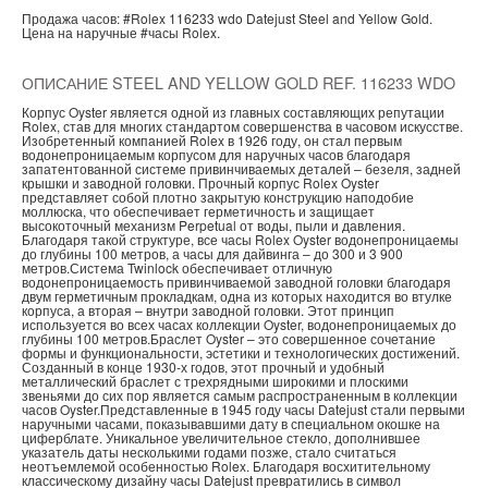
Продажа часов:
#Rolex
116233 wdo
Datejust
Steel and Yellow Gold.
Цена на наручные
#часы
Rolex.
ОПИСАНИЕ STEEL AND YELLOW GOLD REF. 116233 WDO
Корпус Oyster является одной из главных составляющих репутации
Rolex, став для многих стандартом совершенства в часовом искусстве.
Изобретенный компанией Rolex в 1926 году, он стал первым
водонепроницаемым корпусом для наручных часов благодаря
запатентованной системе привинчиваемых деталей – безеля, задней
крышки и заводной головки. Прочный корпус Rolex Oyster
представляет собой плотно закрытую конструкцию наподобие
моллюска, что обеспечивает герметичность и защищает
высокоточный механизм Perpetual от воды, пыли и давления.
Благодаря такой структуре, все часы Rolex Oyster водонепроницаемы
до глубины 100 метров, а часы для дайвинга – до 300 и 3 900
метров.Система Twinlock обеспечивает отличную
водонепроницаемость привинчиваемой заводной головки благодаря
двум герметичным прокладкам, одна из которых находится во втулке
корпуса, а вторая – внутри заводной головки. Этот принцип
используется во всех часах коллекции Oyster, водонепроницаемых до
глубины 100 метров.Браслет Oyster – это совершенное сочетание
формы и функциональности, эстетики и технологических достижений.
Созданный в конце 1930-х годов, этот прочный и удобный
металлический браслет с трехрядными широкими и плоскими
звеньями до сих пор является самым распространенным в коллекции
часов Oyster.Представленные в 1945 году часы Datejust стали первыми
наручными часами, показывавшими дату в специальном окошке на
циферблате. Уникальное увеличительное стекло, дополнившее
указатель даты несколькими годами позже, стало считаться
неотъемлемой особенностью Rolex. Благодаря восхитительному
классическому дизайну часы Datejust превратились в символ