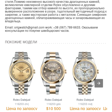
стиля.Помимо неизменно высокого качества драгоценных камней,
великолепие ювелирной отделки Rolex обусловлено и другими
факторами, такими как отбор камней по высоте, их пропорционально
выверенное расположение в узоре, тщательный методичный подход к
закрепке, а также мастерская работа с металлом. Сияющая симфония
драгоценных камней, облагораживающая часы и зачаровывающая их
владельца.
Email: origwatch@gmail.com work: +38 (067) 789 6633. Оказываем
консультации по покупке швейцарских часов.
ПОХОЖИЕ МОДЕЛИ
Rolex Datejust
Rolex Datejust
Rolex Datejust
R
116203 chrj
116203 gdo
116203 mdj
Цена по запросу
$10 500
Цена по запросу
Цена