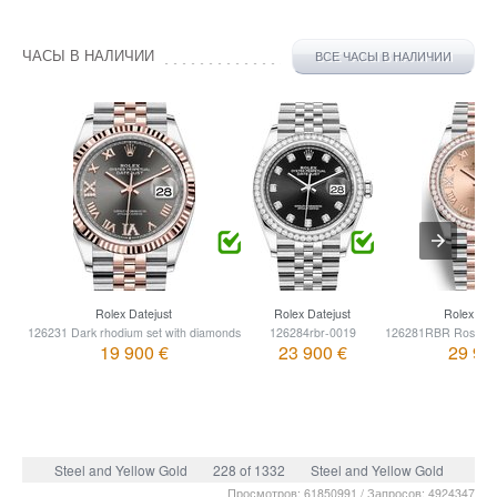
ЧАСЫ В НАЛИЧИИ
ВСЕ ЧАСЫ В НАЛИЧИИ
Rolex Datejust
Rolex Datejust
Rolex Dat
126231 Dark rhodium set with diamonds
126284rbr-0019
126281RBR Rose set
19 900 €
23 900 €
29 90
Steel and Yellow Gold
228 of 1332
Steel and Yellow Gold
Просмотров: 61850991 / Запросов: 4924347