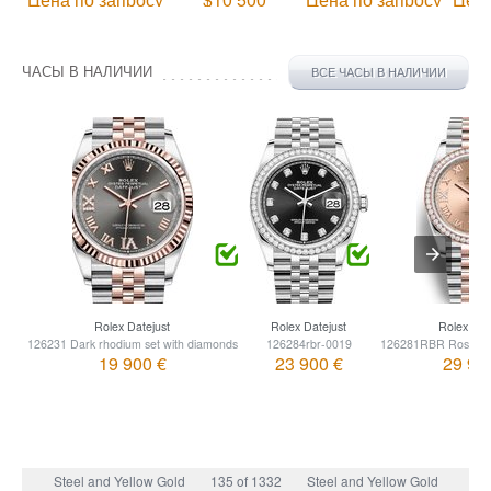
ЧАСЫ В НАЛИЧИИ
ВСЕ ЧАСЫ В НАЛИЧИИ
Rolex Datejust
Rolex Datejust
Rolex Dat
126231 Dark rhodium set with diamonds
126284rbr-0019
126281RBR Rose set
19 900 €
23 900 €
29 90
Steel and Yellow Gold
135 of 1332
Steel and Yellow Gold