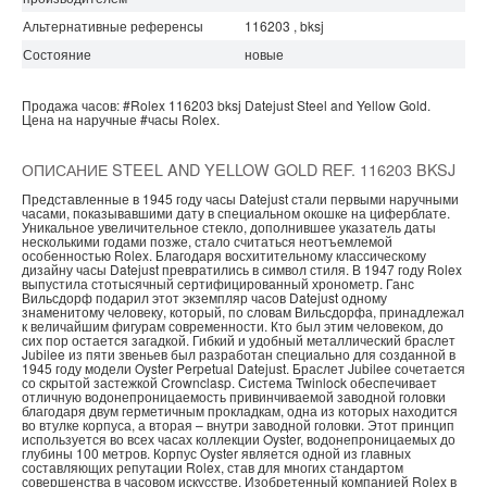
Альтернативные референсы
116203 , bksj
Состояние
новые
Продажа часов:
#Rolex
116203 bksj
Datejust
Steel and Yellow Gold.
Цена на наручные
#часы
Rolex.
ОПИСАНИЕ STEEL AND YELLOW GOLD REF. 116203 BKSJ
Представленные в 1945 году часы Datejust стали первыми наручными
часами, показывавшими дату в специальном окошке на циферблате.
Уникальное увеличительное стекло, дополнившее указатель даты
несколькими годами позже, стало считаться неотъемлемой
особенностью Rolex. Благодаря восхитительному классическому
дизайну часы Datejust превратились в символ стиля. В 1947 году Rolex
выпустила стотысячный сертифицированный хронометр. Ганс
Вильсдорф подарил этот экземпляр часов Datejust одному
знаменитому человеку, который, по словам Вильсдорфа, принадлежал
к величайшим фигурам современности. Кто был этим человеком, до
сих пор остается загадкой. Гибкий и удобный металлический браслет
Jubilee из пяти звеньев был разработан специально для созданной в
1945 году модели Oyster Perpetual Datejust. Браслет Jubilee сочетается
со скрытой застежкой Crownclasp. Система Twinlock обеспечивает
отличную водонепроницаемость привинчиваемой заводной головки
благодаря двум герметичным прокладкам, одна из которых находится
во втулке корпуса, а вторая – внутри заводной головки. Этот принцип
используется во всех часах коллекции Oyster, водонепроницаемых до
глубины 100 метров. Корпус Oyster является одной из главных
составляющих репутации Rolex, став для многих стандартом
совершенства в часовом искусстве. Изобретенный компанией Rolex в