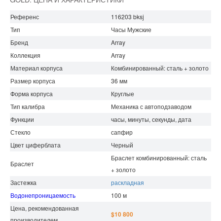
Референс
116203 bksj
Тип
Часы Мужские
Бренд
Array
Коллекция
Array
Материал корпуса
Комбинированный: сталь + золото
Размер корпуса
36 мм
Форма корпуса
Круглые
Тип калибра
Механика с автоподзаводом
Функции
часы, минуты, секунды, дата
Стекло
сапфир
Цвет циферблата
Черный
Браслет комбинированный: сталь
Браслет
+ золото
Застежка
раскладная
Водонепроницаемость
100 м
Цена, рекомендованная
$10 800
производителем