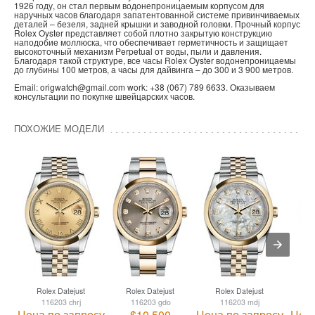
1926 году, он стал первым водонепроницаемым корпусом для
наручных часов благодаря запатентованной системе привинчиваемых
деталей – безеля, задней крышки и заводной головки. Прочный корпус
Rolex Oyster представляет собой плотно закрытую конструкцию
наподобие моллюска, что обеспечивает герметичность и защищает
высокоточный механизм Perpetual от воды, пыли и давления.
Благодаря такой структуре, все часы Rolex Oyster водонепроницаемы
до глубины 100 метров, а часы для дайвинга – до 300 и 3 900 метров.
Email: origwatch@gmail.com work: +38 (067) 789 6633. Оказываем
консультации по покупке швейцарских часов.
ПОХОЖИЕ МОДЕЛИ
Rolex Datejust
Rolex Datejust
Rolex Datejust
R
116203 chrj
116203 gdo
116203 mdj
Цена по запросу
$10 500
Цена по запросу
Цена