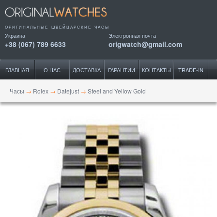
ОРИГИНАЛЬНЫЕ ШВЕЙЦАРСКИЕ ЧАСЫ
Украина
Электронная почта
+38 (067) 789 6633
origwatch@gmail.com
ГЛАВНАЯ
О НАС
ДОСТАВКА
ГАРАНТИИ
КОНТАКТЫ
TRADE-IN
Часы
→
Rolex
→
Datejust
→
Steel and Yellow Gold