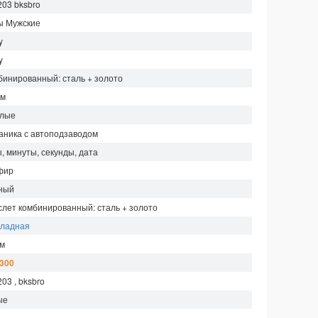
203 bksbro
ы Мужские
y
y
бинированный: сталь + золото
мм
глые
аника с автоподзаводом
, минуты, секунды, дата
фир
ный
слет комбинированный: сталь + золото
кладная
 м
 300
03 , bksbro
ые