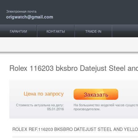
Электронная почта
origwatch@gmail.com
ГАРАНТИИ
КОНТАКТЫ
TRADE-IN
Rolex 116203 bksbro Datejust Steel an
Цена по запросу
Заказать
Стоимость актуальна на дату:
На большинство моделей часов существу
05.01.2016
производителем.
ROLEX REF.116203 BKSBRO DATEJUST STEEL AND YELL