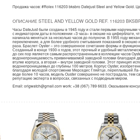
Продажа часов:
#Rolex
116203 bksbro
Datejust
Steel and Yellow Gold.
Це
ОПИСАНИЕ STEEL AND YELLOW GOLD REF. 116203 BKSB
Часы DateJust были созданы в 1945 году и стали первыми наручным
с индикатором даты в положении «3 часа» в окошке на циферблате, ч
начинала меняться за несколько часов до полуночи. В 1955 году ме
переключение, а для более удобного считывания показаний в окошко 
раза. Браслет Oyster – это совершенное сочетание формы и функцион
Созданный в конце 1930-х годов, этот прочный и удобный металличе
до сих пор является самым распространенным в коллекции часов Oyst
водонепроницаемость привинчиваемой заводной головки благодаря дв
втулке корпуса, а вторая – внутри заводной головки. Этот принцип испо
водонепроницаемых до глубины 100 метров. Корпус Oyster, изобретенн
благодаря молодой спортсменке Мерседес Гляйтце, переплывшей Ла-М
воде более 10 часов, модель Ouster совершенно не пострадала, тем 
репутацию эксперта в вопросах, связанных с подводным миром.
Email: origwatch@gmail.com work: +38 (067) 789 6633. Оказываем конс