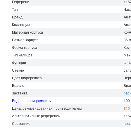
Референс
116
Тип
Час
Бренд
Arra
Коллекция
Arra
Материал корпуса
Ком
Размер корпуса
36 
Форма корпуса
Кру
Тип калибра
Мех
Функции
часы
Стекло
сап
Цвет циферблата
Чер
Браслет
Бра
Застежка
рас
Водонепроницаемость
100
Цена, рекомендованная производителем
$10
Альтернативные референсы
1162
г
Состояние
нов