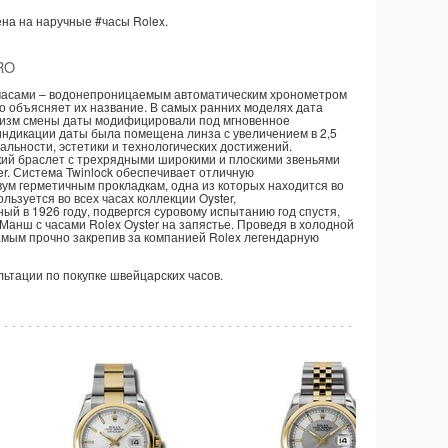
на на наручные
#часы
Rolex.
RO
и часами – водонепроницаемым автоматическим хронометром
то объясняет их название. В самых ранних моделях дата
ханизм смены даты модифицировали под мгновенное
индикации даты была помещена линза с увеличением в 2,5
альности, эстетики и технологических достижений.
ский браслет с трехрядными широкими и плоскими звеньями
er. Система Twinlock обеспечивает отличную
ум герметичным прокладкам, одна из которых находится во
льзуется во всех часах коллекции Oyster,
ый в 1926 году, подвергся суровому испытанию год спустя,
анш с часами Rolex Oyster на запястье. Проведя в холодной
самым прочно закрепив за компанией Rolex легендарную
ультации по покупке швейцарских часов.