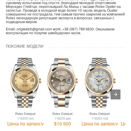
суровому испытанию год спустя, благодаря молодой спортсменке
Мерседес Гляйтце, переплывшей Ла-Манш с часами Rolex Oyster на
запястье. Проведя в холодной воде более 10 часов, модель Ouster
совершенно не пострадала, тем самым прочно закрепив за компанией
Rolex легендарную репутацию эксперта в вопросах, связанных с
подводным миром.
Email: origwatch@gmail.com work: +38 (067) 789 6633. Оказываем
консультации по покупке швейцарских часов.
ПОХОЖИЕ МОДЕЛИ
Rolex Datejust
Rolex Datejust
Rolex Datejust
R
116203 chrj
116203 gdo
116203 mdj
Цена по запросу
$10 500
Цена по запросу
Цена