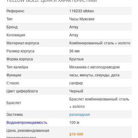
Референс
116233 stbkso
Тип
Часы Мужские
Бренд
Array
Коллекция
Array
Материал корпуса
Комбинированный: сталь + золото
Размер корпуса
36 мм
Форма корпуса
Круглые
Тип калибра
Механика с автоподзаводом
Функции
часы, минуты, секунды, дата
Стекло
сапфир
Цвет циферблата
Черный
Браслет комбинированный: сталь
Браслет
+ золото
Застежка
раскладная
Водонепроницаемость
100 м
Цена, рекомендованная
$10 400
производителем