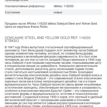
Альтернативные референсы
stbkso, 116233
Состояние
новые
Продажа часов:
#Rolex
116233 stbkso
Datejust
Steel and Yellow Gold.
Цена на наручные
#часы
Rolex.
ОПИСАНИЕ STEEL AND YELLOW GOLD REF. 116233
STBKSO
В 1947 году Rolex выпустила стотысячный сертифицированный
хронометр. Ганс Вильсдорф подарил этот экземпляр часов Datejust
одному знаменитому человеку, который, по словам Вильсдорфа,
принадлежал к величайшим фигурам современности. Кто был этим
человеком, до сих пор остается загадкой.Представленные в 1945 году
часы Datejust стали первыми наручными часами, показывавшими дату
в специальном окошке на циферблате. Уникальное увеличительное
стекло, дополнившее указатель даты несколькими годами позже,
стало считаться неотъемлемой особенностью Rolex. Благодаря
восхитительному классическому дизайну часы Datejust превратились в
символ стиля.Модель Datejust – это современный эталон классических
наручных часов как в плане непреходящего дизайна, так и в плане
функциональности. Часы Datejust пронесли сквозь время незыблемые
эстетические принципы, обеспечившие им признание и узнаваемость,
особенно в классических версиях.Браслет Oyster – это совершенное
сочетание формы и функциональности, эстетики и технологических
достижений. Созданный в конце 1930-х годов, этот прочный и удобный
металлический браслет с трехрядными широкими и плоскими
звеньями до сих пор является самым распространенным в коллекции
часов Oyster.Корпус Oyster, изобретенный в 1926 году, подвергся