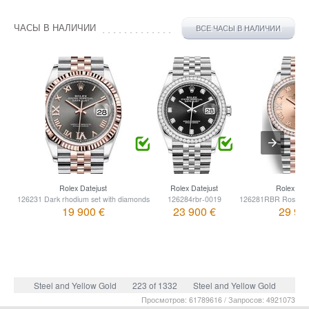
ЧАСЫ В НАЛИЧИИ
ВСЕ ЧАСЫ В НАЛИЧИИ
Rolex Datejust
Rolex Datejust
Rolex Dat
126231 Dark rhodium set with diamonds
126284rbr-0019
126281RBR Rose set
19 900 €
23 900 €
29 90
Steel and Yellow Gold
223 of 1332
Steel and Yellow Gold
Просмотров: 61789616 / Запросов: 4921073