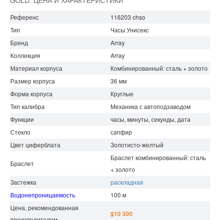
Референс
116203 chso
Тип
Часы Унисекс
Бренд
Array
Коллекция
Array
Материал корпуса
Комбинированный: сталь + золото
Размер корпуса
36 мм
Форма корпуса
Круглые
Тип калибра
Механика с автоподзаводом
Функции
часы, минуты, секунды, дата
Стекло
сапфир
Цвет циферблата
Золотисто-желтый
Браслет комбинированный: сталь
Браслет
+ золото
Застежка
раскладная
Водонепроницаемость
100 м
Цена, рекомендованная
$10 300
производителем