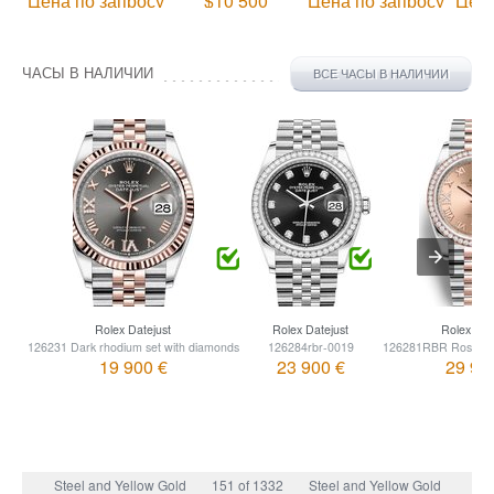
Цена по запросу
$10 500
Цена по запросу
Цена
ЧАСЫ В НАЛИЧИИ
ВСЕ ЧАСЫ В НАЛИЧИИ
Rolex Datejust
Rolex Datejust
Rolex Dat
126231 Dark rhodium set with diamonds
126284rbr-0019
126281RBR Rose set
19 900 €
23 900 €
29 90
Steel and Yellow Gold
151 of 1332
Steel and Yellow Gold