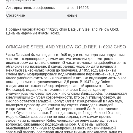
Альтернативные референсы
chso, 116203
Состояние
новые
Продажа часов:
#Rolex
116203 chso
Datejust
Steel and Yellow Gold.
Цена на наручные
#часы
Rolex.
ОПИСАНИЕ STEEL AND YELLOW GOLD REF. 116203 CHSO
Часы DateJust были созданы в 1945 году и стали первыми наручными
часами – водонепроницаемым автоматическим хронометром с
индикатором даты в положении «3 часа» в окошке на циферблате, что
объясняет их название. В самых ранних моделях дата начинала
меняться за несколько часов до полуночи. В 1955 году механизм
смены даты модифицировали под мгновенное переключение, а для
более удобного считывания показаний в окошко индикации даты была
помещена линза с увеличением в 2,5 раза. В 1947 году Rolex
выпустила стотысячный сертифицированный хронометр. Ганс
Вильсдорф подарил этот экземпляр часов Datejust одному
знаменитому человеку, который, по словам Вильсдорфа, принадлежал
к величайшим фигурам современности. Кто был этим человеком, до
сих пор остается загадкой. Корпус Oyster, изобретенный в 1926 году,
подвергся суровому испытанию год спустя, благодаря молодой
спортсменке Мерседес Гляйтце, переплывшей Ла-Манш с часами
Rolex Oyster на запястье. Проведя в холодной воде более 10 часов,
модель Ouster совершенно не пострадала, тем самым прочно
закрепив за компанией Rolex легендарную репутацию эксперта в
вопросах, связанных с подводным миром. Система Twinlock
обеспечивает отличную водонепроницаемость привинчиваемой
заводной головки благодаря двум герметичным прокладкам, одна из