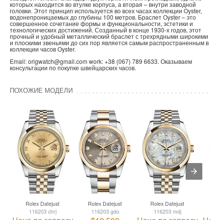
которых находится во втулке корпуса, а вторая – внутри заводной
головки. Этот принцип используется во всех часах коллекции Oyster,
водонепроницаемых до глубины 100 метров. Браслет Oyster – это
совершенное сочетание формы и функциональности, эстетики и
технологических достижений. Созданный в конце 1930-х годов, этот
прочный и удобный металлический браслет с трехрядными широкими
и плоскими звеньями до сих пор является самым распространенным в
коллекции часов Oyster.
Email: origwatch@gmail.com work: +38 (067) 789 6633. Оказываем
консультации по покупке швейцарских часов.
ПОХОЖИЕ МОДЕЛИ
Rolex Datejust
Rolex Datejust
Rolex Datejust
R
116203 chrj
116203 gdo
116203 mdj