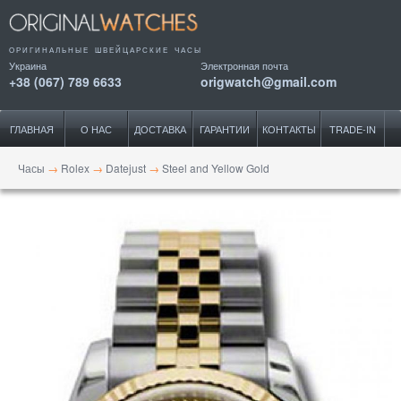
ОРИГИНАЛЬНЫЕ ШВЕЙЦАРСКИЕ ЧАСЫ
Украина
Электронная почта
+38 (067) 789 6633
origwatch@gmail.com
ГЛАВНАЯ
О НАС
ДОСТАВКА
ГАРАНТИИ
КОНТАКТЫ
TRADE-IN
Часы
→
Rolex
→
Datejust
→
Steel and Yellow Gold