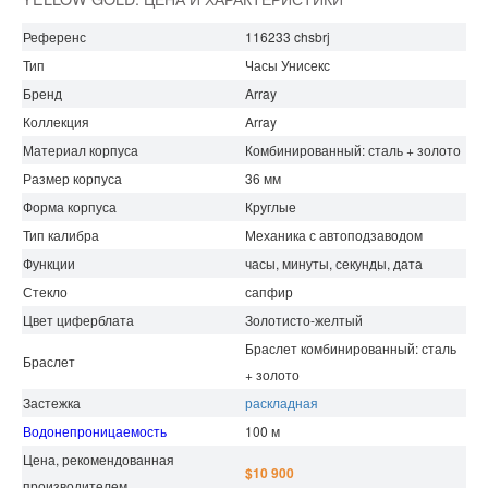
Референс
116233 chsbrj
Тип
Часы Унисекс
Бренд
Array
Коллекция
Array
Материал корпуса
Комбинированный: сталь + золото
Размер корпуса
36 мм
Форма корпуса
Круглые
Тип калибра
Механика с автоподзаводом
Функции
часы, минуты, секунды, дата
Стекло
сапфир
Цвет циферблата
Золотисто-желтый
Браслет комбинированный: сталь
Браслет
+ золото
Застежка
раскладная
Водонепроницаемость
100 м
Цена, рекомендованная
$10 900
производителем