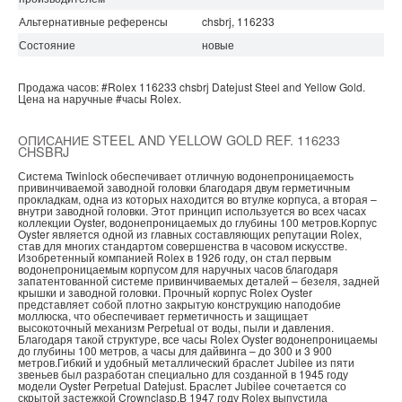
Альтернативные референсы
chsbrj, 116233
Состояние
новые
Продажа часов:
#Rolex
116233 chsbrj
Datejust
Steel and Yellow Gold.
Цена на наручные
#часы
Rolex.
ОПИСАНИЕ STEEL AND YELLOW GOLD REF. 116233
CHSBRJ
Система Twinlock обеспечивает отличную водонепроницаемость
привинчиваемой заводной головки благодаря двум герметичным
прокладкам, одна из которых находится во втулке корпуса, а вторая –
внутри заводной головки. Этот принцип используется во всех часах
коллекции Oyster, водонепроницаемых до глубины 100 метров.Корпус
Oyster является одной из главных составляющих репутации Rolex,
став для многих стандартом совершенства в часовом искусстве.
Изобретенный компанией Rolex в 1926 году, он стал первым
водонепроницаемым корпусом для наручных часов благодаря
запатентованной системе привинчиваемых деталей – безеля, задней
крышки и заводной головки. Прочный корпус Rolex Oyster
представляет собой плотно закрытую конструкцию наподобие
моллюска, что обеспечивает герметичность и защищает
высокоточный механизм Perpetual от воды, пыли и давления.
Благодаря такой структуре, все часы Rolex Oyster водонепроницаемы
до глубины 100 метров, а часы для дайвинга – до 300 и 3 900
метров.Гибкий и удобный металлический браслет Jubilee из пяти
звеньев был разработан специально для созданной в 1945 году
модели Oyster Perpetual Datejust. Браслет Jubilee сочетается со
скрытой застежкой Crownclasp.В 1947 году Rolex выпустила