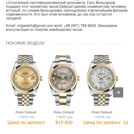
стотысячный сертифицированный хронометр. Ганс Вильсдорф
подарил этот экземпляр часов Datejust одному знаменитому человеку,
который, по словам Вильсдорфа, принадлежал к величайшим фигурам
современности. Кто был этим человеком, до сих пор остается
загадкой.
Email: origwatch@gmail.com work: +38 (067) 789 6633. Оказываем
консультации по покупке швейцарских часов.
ПОХОЖИЕ МОДЕЛИ
Rolex Datejust
Rolex Datejust
Rolex Datejust
R
116203 chrj
116203 gdo
116203 mdj
Цена по запросу
$10 500
Цена по запросу
Цена