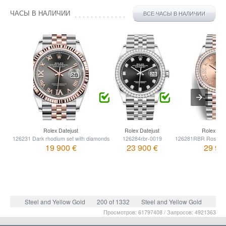
ЧАСЫ В НАЛИЧИИ
ВСЕ ЧАСЫ В НАЛИЧИИ
Rolex Datejust
Rolex Datejust
Rolex Dat
126231 Dark rhodium set with diamonds
126284rbr-0019
126281RBR Rose set
19 900 €
23 900 €
29 90
Steel and Yellow Gold
200 of 1332
Steel and Yellow Gold
Просмотров: 61797408 / Запросов: 4921363