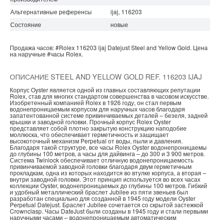
Альтернативные референсы
ijaj, 116203
Состояние
новые
Продажа часов:
#Rolex
116203 ijaj
Datejust
Steel and Yellow Gold.
Цена
на наручные
#часы
Rolex.
ОПИСАНИЕ STEEL AND YELLOW GOLD REF. 116203 IJAJ
Корпус Oyster является одной из главных составляющих репутации
Rolex, став для многих стандартом совершенства в часовом искусстве.
Изобретенный компанией Rolex в 1926 году, он стал первым
водонепроницаемым корпусом для наручных часов благодаря
запатентованной системе привинчиваемых деталей – безеля, задней
крышки и заводной головки. Прочный корпус Rolex Oyster
представляет собой плотно закрытую конструкцию наподобие
моллюска, что обеспечивает герметичность и защищает
высокоточный механизм Perpetual от воды, пыли и давления.
Благодаря такой структуре, все часы Rolex Oyster водонепроницаемы
до глубины 100 метров, а часы для дайвинга – до 300 и 3 900 метров.
Система Twinlock обеспечивает отличную водонепроницаемость
привинчиваемой заводной головки благодаря двум герметичным
прокладкам, одна из которых находится во втулке корпуса, а вторая –
внутри заводной головки. Этот принцип используется во всех часах
коллекции Oyster, водонепроницаемых до глубины 100 метров. Гибкий
и удобный металлический браслет Jubilee из пяти звеньев был
разработан специально для созданной в 1945 году модели Oyster
Perpetual Datejust. Браслет Jubilee сочетается со скрытой застежкой
Crownclasp. Часы DateJust были созданы в 1945 году и стали первыми
наручными часами – водонепроницаемым автоматическим