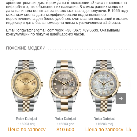
хронометром с индикатором даты в положении «3 часа» в окошке на
циферблате, что объясняет их название. В самых ранних моделях
дата начинала меняться за несколько часов до полуночи. В 1955 году
механизм смены даты модифицировали под мгновенное
переключение, а для более удобного считывания показаний в окошко
индикации даты была помещена линза с увеличением в 2,5 раза.
Email: origwatch@gmail.com work: +38 (067) 789 6633. Оказываем
консультации по покупке швейцарских часов.
ПОХОЖИЕ МОДЕЛИ
Rolex Datejust
Rolex Datejust
Rolex Datejust
R
116203 chrj
116203 gdo
116203 mdj
Цена по запросу
$10 500
Цена по запросу
Цена