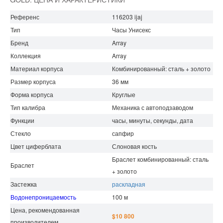
Референс
116203 ijaj
Тип
Часы Унисекс
Бренд
Array
Коллекция
Array
Материал корпуса
Комбинированный: сталь + золото
Размер корпуса
36 мм
Форма корпуса
Круглые
Тип калибра
Механика с автоподзаводом
Функции
часы, минуты, секунды, дата
Стекло
сапфир
Цвет циферблата
Слоновая кость
Браслет комбинированный: сталь
Браслет
+ золото
Застежка
раскладная
Водонепроницаемость
100 м
Цена, рекомендованная
$10 800
производителем