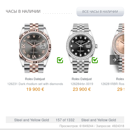
ЧАСЫ В НАЛИЧИИ
ВСЕ ЧАСЫ В НАЛИЧИИ
Rolex Datejust
Rolex Datejust
Rolex Dat
126231 Dark rhodium set with diamonds
126284rbr-0019
126281RBR Rose set
19 900 €
23 900 €
29 90
Steel and Yellow Gold
157 of 1332
Steel and Yellow Gold
Просмотров: 61849244 / Запросов: 4924318