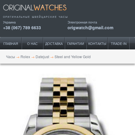
ОРИГИНАЛЬНЫЕ ШВЕЙЦАРСКИЕ ЧАСЫ
Украина
Электронная почта
+38 (067) 789 6633
origwatch@gmail.com
ГЛАВНАЯ
О НАС
ДОСТАВКА
ГАРАНТИИ
КОНТАКТЫ
TRADE-IN
Часы
→
Rolex
→
Datejust
→
Steel and Yellow Gold