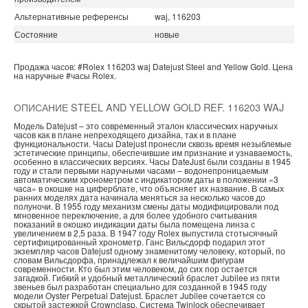
Альтернативные референсы
waj, 116203
Состояние
новые
Продажа часов:
#Rolex
116203 waj
Datejust
Steel and Yellow Gold.
Цена
на наручные
#часы
Rolex.
ОПИСАНИЕ STEEL AND YELLOW GOLD REF. 116203 WAJ
Модель Datejust – это современный эталон классических наручных
часов как в плане непреходящего дизайна, так и в плане
функциональности. Часы Datejust пронесли сквозь время незыблемые
эстетические принципы, обеспечившие им признание и узнаваемость,
особенно в классических версиях. Часы DateJust были созданы в 1945
году и стали первыми наручными часами – водонепроницаемым
автоматическим хронометром с индикатором даты в положении «3
часа» в окошке на циферблате, что объясняет их название. В самых
ранних моделях дата начинала меняться за несколько часов до
полуночи. В 1955 году механизм смены даты модифицировали под
мгновенное переключение, а для более удобного считывания
показаний в окошко индикации даты была помещена линза с
увеличением в 2,5 раза. В 1947 году Rolex выпустила стотысячный
сертифицированный хронометр. Ганс Вильсдорф подарил этот
экземпляр часов Datejust одному знаменитому человеку, который, по
словам Вильсдорфа, принадлежал к величайшим фигурам
современности. Кто был этим человеком, до сих пор остается
загадкой. Гибкий и удобный металлический браслет Jubilee из пяти
звеньев был разработан специально для созданной в 1945 году
модели Oyster Perpetual Datejust. Браслет Jubilee сочетается со
скрытой застежкой Crownclasp. Система Twinlock обеспечивает