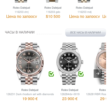
Rolex Datejust
Rolex Datejust
Rolex Datejust
R
116203 chrj
116203 gdo
116203 mdj
Цена по запросу
$10 500
Цена по запросу
Цена
ЧАСЫ В НАЛИЧИИ
ВСЕ ЧАСЫ В НАЛИЧИИ
Rolex Datejust
Rolex Datejust
Rolex Dat
126231 Dark rhodium set with diamonds
126284rbr-0019
126281RBR Rose set
19 900 €
23 900 €
29 90