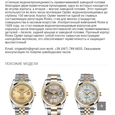
отличную водонепроницаемость привинчиваемой заводной головки
благодаря двум герметичным прокладкам, одна из которых находится
во втулке корпуса, а вторая – внутри заводной головки. Этот принцип
используется во всех часах коллекции Oyster, водонепроницаемых до
глубины 100 метров. Корпус Oyster является одной из главных
составляющих репутации Rolex, став для многих стандартом
совершенства в часовом искусстве. Изобретенный компанией Rolex в
1926 году, он стал первым водонепроницаемым корпусом для
наручных часов благодаря запатентованной системе привинчиваемых
деталей – безеля, задней крышки и заводной головки. Прочный корпус
Rolex Oyster представляет собой плотно закрытую конструкцию
наподобие моллюска, что обеспечивает герметичность и защищает
высокоточный
Email: origwatch@gmail.com work: +38 (067) 789 6633. Оказываем
консультации по покупке швейцарских часов.
ПОХОЖИЕ МОДЕЛИ