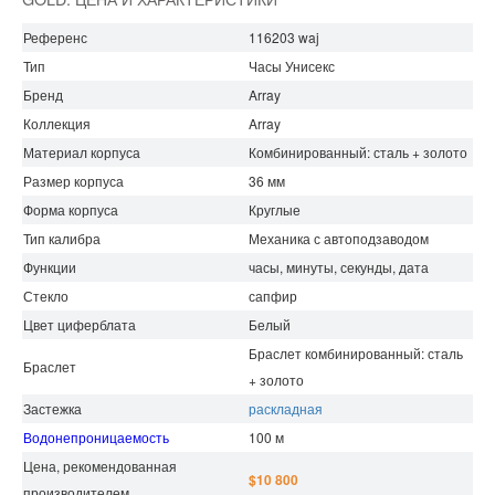
Референс
116203 waj
Тип
Часы Унисекс
Бренд
Array
Коллекция
Array
Материал корпуса
Комбинированный: сталь + золото
Размер корпуса
36 мм
Форма корпуса
Круглые
Тип калибра
Механика с автоподзаводом
Функции
часы, минуты, секунды, дата
Стекло
сапфир
Цвет циферблата
Белый
Браслет комбинированный: сталь
Браслет
+ золото
Застежка
раскладная
Водонепроницаемость
100 м
Цена, рекомендованная
$10 800
производителем