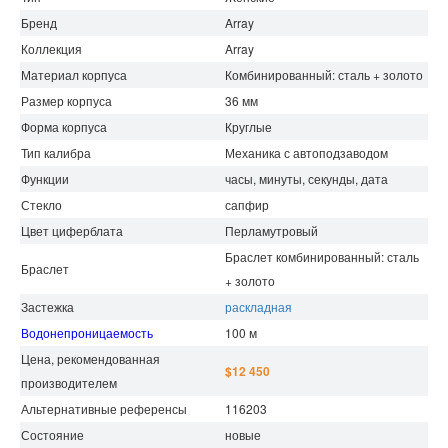
Бренд
Array
Коллекция
Array
Материал корпуса
Комбинированный: сталь + золото
Размер корпуса
36 мм
Форма корпуса
Круглые
Тип калибра
Механика с автоподзаводом
Функции
часы, минуты, секунды, дата
Стекло
сапфир
Цвет циферблата
Перламутровый
Браслет комбинированный: сталь
Браслет
+ золото
Застежка
раскладная
Водонепроницаемость
100 м
Цена, рекомендованная
$12 450
производителем
Альтернативные референсы
116203
Состояние
новые