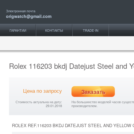
Электронная почта
origwatch@gmail.com
ГАРАНТИИ
КОНТАКТЫ
TRADE-IN
Rolex 116203 bkdj Datejust Steel and Y
Цена по запросу
Заказать
Стоимость актуальна на дату:
На большинство моделей часов существу
29.01.2018
производителем.
ROLEX REF.116203 BKDJ DATEJUST STEEL AND YELLOW 