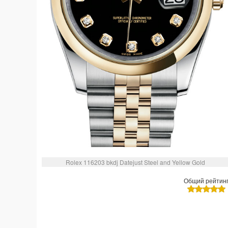
Rolex 116203 bkdj Datejust Steel and Yellow Gold
Общий рейтин