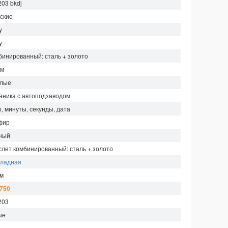
203 bkdj
ские
y
y
бинированный: сталь + золото
мм
глые
аника с автоподзаводом
, минуты, секунды, дата
фир
ный
слет комбинированный: сталь + золото
кладная
 м
 750
203
ые