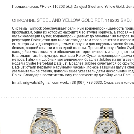
Продажа часов:
#Rolex
116203 bkdj
Datejust
Steel and Yellow Gold.
Цена
ОПИСАНИЕ STEEL AND YELLOW GOLD REF. 116203 BKDJ
Система Twinlock обеспечивает отличную водонепроницаемость прив
прокладкам, одна из которых находится во втулке корпуса, а вторая –
часах коллекции Oyster, водонепроницаемых до глубины 100 метров. К
репутации Rolex, став для многих стандартом совершенства в часовом
стал первым водонепроницаемым корпусом для наручных часов благо
безеля, задней крышки и заводной головки. Прочный корпус Rolex Oys
наподобие моллюска, что обеспечивает герметичность и защищает выс
Благодаря такой структуре, все часы Rolex Oyster водонепроницаемы д
метров. Гибкий и удобный металлический браслет Jubilee из пяти зве
модели Oyster Perpetual Datejust. Браслет Jubilee сочетается со скры
Datejust стали первыми наручными часами, показывавшими дату в сп
увеличительное стекло, дополнившее указатель даты несколькими го
Rolex. Благодаря восхитительному классическому дизайну часы Dateju
Email: origwatch@gmail.com work: +38 (067) 789 6633. Оказываем конс