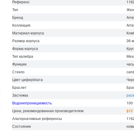
Референс
116
Тип
Жен
Бренд
Arra
Коллекция
Arra
Материал корпуса
Ком
Размер корпуса
36 
Форма корпуса
Кру
Тип калибра
Мех
Функции
часы
Стекло
сап
Цвет циферблата
Чер
Браслет
Бра
Застежка
рас
Водонепроницаемость
100
г
Цена, рекомендованная производителем
$12
Альтернативные референсы
116
Состояние
нов