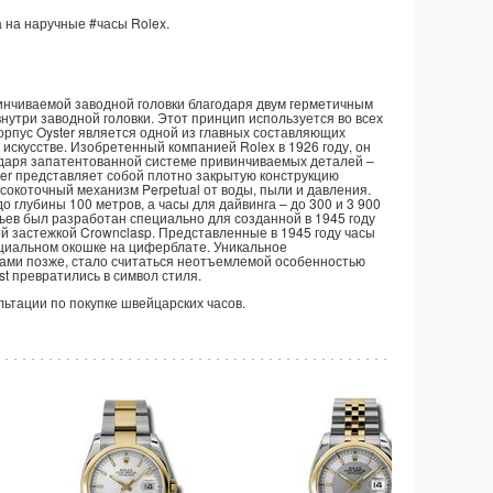
 на наручные
#часы
Rolex.
инчиваемой заводной головки благодаря двум герметичным
 внутри заводной головки. Этот принцип используется во всех
орпус Oyster является одной из главных составляющих
 искусстве. Изобретенный компанией Rolex в 1926 году, он
даря запатентованной системе привинчиваемых деталей –
ter представляет собой плотно закрытую конструкцию
окоточный механизм Perpetual от воды, пыли и давления.
о глубины 100 метров, а часы для дайвинга – до 300 и 3 900
ньев был разработан специально для созданной в 1945 году
той застежкой Crownclasp. Представленные в 1945 году часы
ециальном окошке на циферблате. Уникальное
дами позже, стало считаться неотъемлемой особенностью
st превратились в символ стиля.
ультации по покупке швейцарских часов.