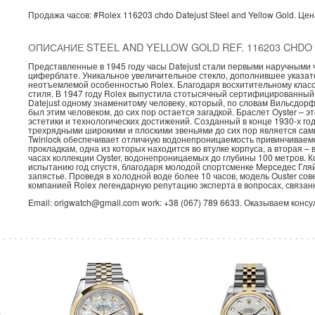
Продажа часов:
#Rolex
116203 chdo
Datejust
Steel and Yellow Gold.
Цен
ОПИСАНИЕ STEEL AND YELLOW GOLD REF. 116203 CHDO
Представленные в 1945 году часы Datejust стали первыми наручными
циферблате. Уникальное увеличительное стекло, дополнившее указате
неотъемлемой особенностью Rolex. Благодаря восхитительному класси
стиля. В 1947 году Rolex выпустила стотысячный сертифицированный
Datejust одному знаменитому человеку, который, по словам Вильсдор
был этим человеком, до сих пор остается загадкой. Браслет Oyster –
эстетики и технологических достижений. Созданный в конце 1930-х го
трехрядными широкими и плоскими звеньями до сих пор является сам
Twinlock обеспечивает отличную водонепроницаемость привинчиваемо
прокладкам, одна из которых находится во втулке корпуса, а вторая –
часах коллекции Oyster, водонепроницаемых до глубины 100 метров. Ко
испытанию год спустя, благодаря молодой спортсменке Мерседес Гля
запястье. Проведя в холодной воде более 10 часов, модель Ouster со
компанией Rolex легендарную репутацию эксперта в вопросах, связа
Email: origwatch@gmail.com work: +38 (067) 789 6633. Оказываем конс