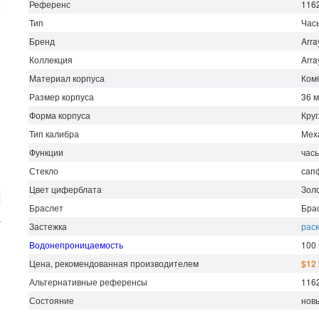
Референс
116
Тип
Час
Бренд
Arra
Коллекция
Arra
Материал корпуса
Ком
Размер корпуса
36 
Форма корпуса
Кру
Тип калибра
Мех
Функции
часы
Стекло
сап
Цвет циферблата
Зол
Браслет
Бра
г
Застежка
рас
Водонепроницаемость
100
Цена, рекомендованная производителем
$12
Альтернативные референсы
116
Состояние
нов