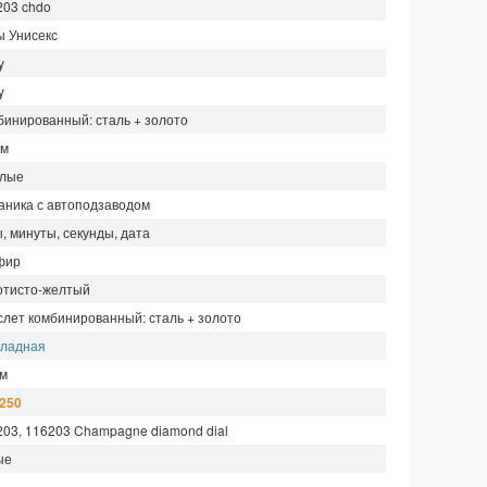
203 chdo
ы Унисекс
y
y
бинированный: сталь + золото
мм
глые
аника с автоподзаводом
, минуты, секунды, дата
фир
отисто-желтый
слет комбинированный: сталь + золото
кладная
 м
 250
203, 116203 Champagne diamond dial
ые