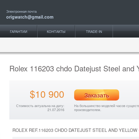
Электронная почта
origwatch@gmail.com
ГАРАНТИИ
КОНТАКТЫ
TRADE-IN
Rolex 116203 chdo Datejust Steel and 
$10 900
Заказать
Стоимость актуальна на дату:
На большинство моделей часов существу
21.07.2016
производителем.
ROLEX REF.116203 CHDO DATEJUST STEEL AND YELLOW