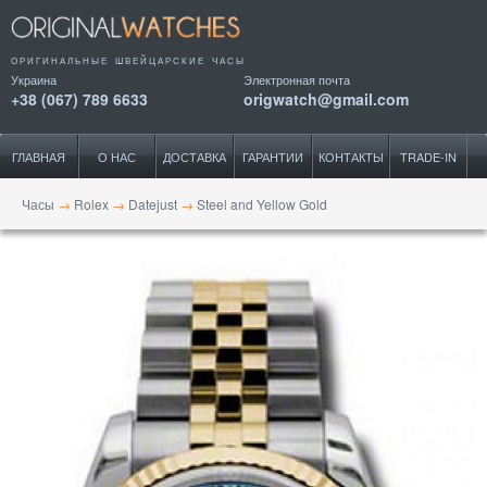
ОРИГИНАЛЬНЫЕ ШВЕЙЦАРСКИЕ ЧАСЫ
Украина
Электронная почта
+38 (067) 789 6633
origwatch@gmail.com
ГЛАВНАЯ
О НАС
ДОСТАВКА
ГАРАНТИИ
КОНТАКТЫ
TRADE-IN
Часы
→
Rolex
→
Datejust
→
Steel and Yellow Gold