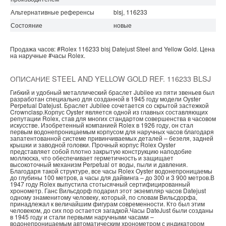
Альтернативные референсы
blsj, 116233
Состояние
новые
Продажа часов:
#Rolex
116233 blsj
Datejust
Steel and Yellow Gold.
Цена
на наручные
#часы
Rolex.
ОПИСАНИЕ STEEL AND YELLOW GOLD REF. 116233 BLSJ
Гибкий и удобный металлический браслет Jubilee из пяти звеньев был
разработан специально для созданной в 1945 году модели Oyster
Perpetual Datejust. Браслет Jubilee сочетается со скрытой застежкой
Crownclasp.Корпус Oyster является одной из главных составляющих
репутации Rolex, став для многих стандартом совершенства в часовом
искусстве. Изобретенный компанией Rolex в 1926 году, он стал
первым водонепроницаемым корпусом для наручных часов благодаря
запатентованной системе привинчиваемых деталей – безеля, задней
крышки и заводной головки. Прочный корпус Rolex Oyster
представляет собой плотно закрытую конструкцию наподобие
моллюска, что обеспечивает герметичность и защищает
высокоточный механизм Perpetual от воды, пыли и давления.
Благодаря такой структуре, все часы Rolex Oyster водонепроницаемы
до глубины 100 метров, а часы для дайвинга – до 300 и 3 900 метров.В
1947 году Rolex выпустила стотысячный сертифицированный
хронометр. Ганс Вильсдорф подарил этот экземпляр часов Datejust
одному знаменитому человеку, который, по словам Вильсдорфа,
принадлежал к величайшим фигурам современности. Кто был этим
человеком, до сих пор остается загадкой.Часы DateJust были созданы
в 1945 году и стали первыми наручными часами –
водонепроницаемым автоматическим хронометром с индикатором