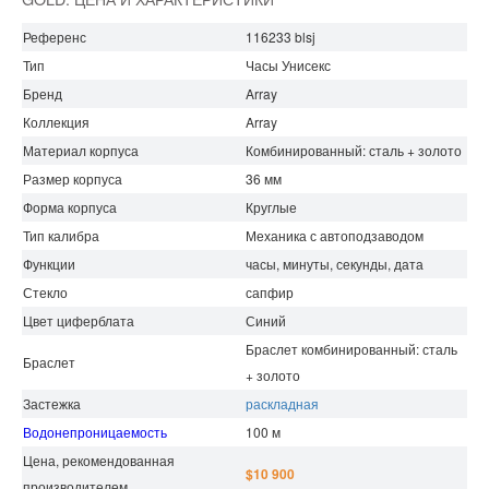
Референс
116233 blsj
Тип
Часы Унисекс
Бренд
Array
Коллекция
Array
Материал корпуса
Комбинированный: сталь + золото
Размер корпуса
36 мм
Форма корпуса
Круглые
Тип калибра
Механика с автоподзаводом
Функции
часы, минуты, секунды, дата
Стекло
сапфир
Цвет циферблата
Синий
Браслет комбинированный: сталь
Браслет
+ золото
Застежка
раскладная
Водонепроницаемость
100 м
Цена, рекомендованная
$10 900
производителем