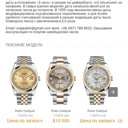
даты в положении «3 часа» в окошке на циферблате, что объясняет их
название. В самых ранних моделях дата начинала меняться за
несколько часов до полуночи. В 1955 году механизм смены даты
модифицировали под мгновенное переключение, а для более
удобного считывания показаний в окошко индикации даты была
помещена линза с увеличением в 2,5 раза.
Email: origwatch@gmail.com work: +38 (067) 789 6633. Оказываем
консультации по покупке швейцарских часов.
ПОХОЖИЕ МОДЕЛИ
Rolex Datejust
Rolex Datejust
Rolex Datejust
R
116203 chrj
116203 gdo
116203 mdj
Цена по запросу
$10 500
Цена по запросу
Цена