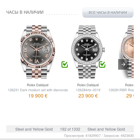
ЧАСЫ В НАЛИЧИИ
ВСЕ ЧАСЫ В НАЛИЧИИ
Rolex Datejust
Rolex Datejust
Rolex Dat
126231 Dark rhodium set with diamonds
126284rbr-0019
126281RBR Rose set
19 900 €
23 900 €
29 90
Steel and Yellow Gold
192 of 1332
Steel and Yellow Gold
Просмотров: 61829907 / Запросов: 4923630