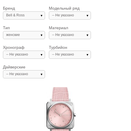
Бренд
Модельный ряд
Bell & Ross
-- Не указано
Тип
Материал
женские
-- Не указано
Хронограф
Турбийон
-- Не указано
-- Не указано
Дайверские
-- Не указано