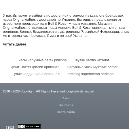
У нас Вы можете выбрать по доступной стоимости в каталоге брендовых
часов Orignalwathes с доставкой по Украине. Выгодные предложения от
известного производителя Bell & Ross - у нас в магазине. Магазин
Orignalwathes.net привозит Часы женские Bell & Ross, оригинал. клиентам
регионов: Брянск, Владивосток и в др. регионы Российской Федерации, а так
же в города как: Черкассы, Сумы и по всей Украине.
Читать далее
часы наручные patek philippe
ulysse nardin каталог
купить патек филип оригинал
наручные часы мужские cartier
улис нардин цена оригинал
breitling superocean heritage
2006
- 2026
Copyright. All Rights Reserved.
originalwatches.net
О нас
Контакты
Карта сайта
31025