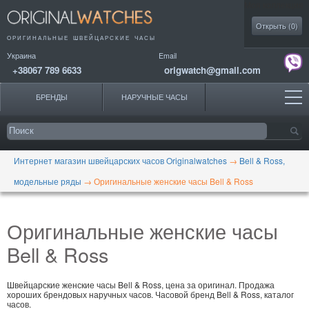
Моя коллекция
Открыть (
0
)
ОРИГИНАЛЬНЫЕ
ШВЕЙЦАРСКИЕ ЧАСЫ
Украина
Email
+38067 789 6633
origwatch@gmail.com
БРЕНДЫ
НАРУЧНЫЕ ЧАСЫ
Интернет магазин швейцарских часов Originalwatches
→
Bell & Ross,
модельные ряды
→
Оригинальные женские часы Bell & Ross
Оригинальные женские часы
Bell & Ross
Швейцарские женские часы Bell & Ross, цена за оригинал. Продажа
хороших брендовых наручных часов. Часовой бренд Bell & Ross, каталог
часов.