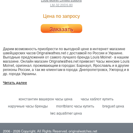
Louis Moinet
Limited Editions
LM-32.20DS.80
Цена по запросу
Заказать
Дарим возможность приобрести по выгодной цене в интернет магазине
швейцарских часов Orignalwathes.net с доставкой по России и Украине.
Выгодные предложения от самого лучшего бренда Louis Moinet - в нашем
магазине. Онлайн магазин Orignalwathes.net привезет Часы женские Louis
Moinet, оригинал. проживающим в городах: Барнаул, Ярославль и в другие
регионы России, а так же клиентам в города: Днепропетровск, Ужгород и в
др. города Украины.
Читать далее
константин вашерон часы цена
часы хаблот купить
наручные часы бренды
montblanc часы купить
breguet цена
iwc aquatimer цена
2006
- 2026
Copyright. All Rights Reserved.
originalwatches.net