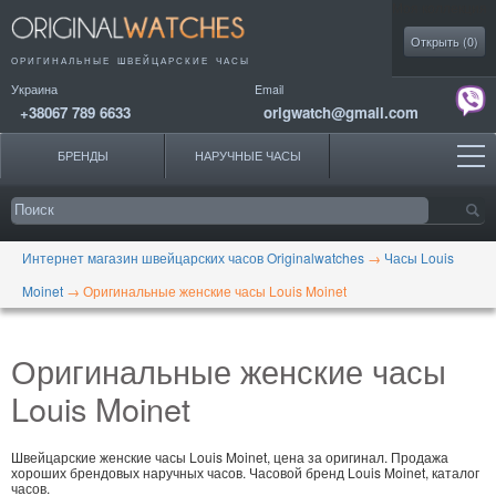
Моя коллекция
Открыть (
0
)
ОРИГИНАЛЬНЫЕ
ШВЕЙЦАРСКИЕ ЧАСЫ
Украина
Email
+38067 789 6633
origwatch@gmail.com
БРЕНДЫ
НАРУЧНЫЕ ЧАСЫ
Интернет магазин швейцарских часов Originalwatches
→
Часы Louis
Moinet
→
Оригинальные женские часы Louis Moinet
Оригинальные женские часы
Louis Moinet
Швейцарские женские часы Louis Moinet, цена за оригинал. Продажа
хороших брендовых наручных часов. Часовой бренд Louis Moinet, каталог
часов.