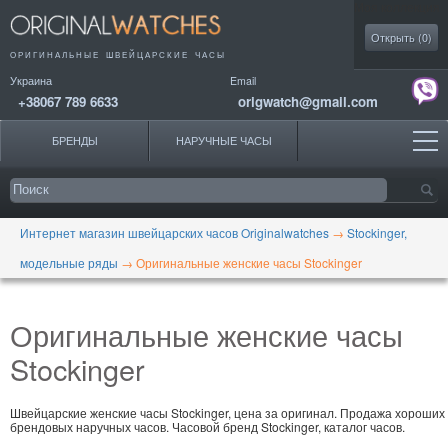
Моя коллекция
Открыть (
0
)
ОРИГИНАЛЬНЫЕ
ШВЕЙЦАРСКИЕ ЧАСЫ
Украина
Email
+38067 789 6633
origwatch@gmail.com
БРЕНДЫ
НАРУЧНЫЕ ЧАСЫ
Интернет магазин швейцарских часов Originalwatches
→
Stockinger,
модельные ряды
→
Оригинальные женские часы Stockinger
Оригинальные женские часы
Stockinger
Швейцарские женские часы Stockinger, цена за оригинал. Продажа хороших
брендовых наручных часов. Часовой бренд Stockinger, каталог часов.