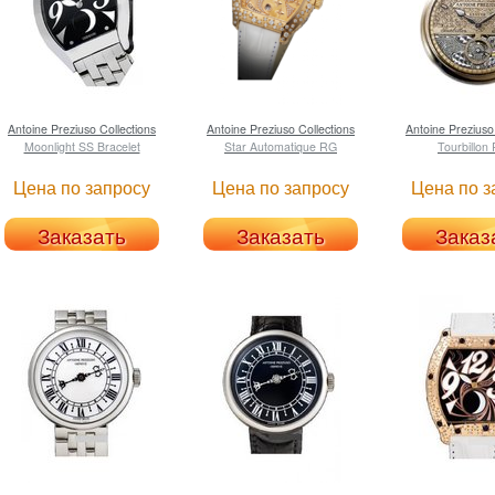
Antoine Preziuso
Collections
Antoine Preziuso
Collections
Antoine Preziuso
Moonlight SS Bracelet
Star Automatique RG
Tourbillon
Цена по запросу
Цена по запросу
Цена по з
Заказать
Заказать
Заказ