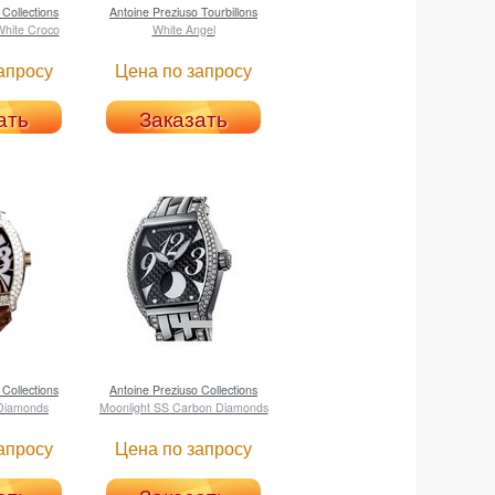
Collections
Antoine Preziuso
Tourbillons
hite Croco
White Angel
апросу
Цена по запросу
ать
Заказать
Collections
Antoine Preziuso
Collections
Diamonds
Moonlight SS Carbon Diamonds
апросу
Цена по запросу