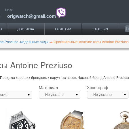
Email
3
origwatch@gmail.com
Ы
ДОСТАВКА
ГАРАНТИИ
TRADE-IN
ine Preziuso, модельные ряды
→
Оригинальные женские часы Antoine Preziuso
ы Antoine Preziuso
 Продажа хороших брендовых наручных часов. Часовой бренд Antoine Preziuso,
Материал
Хронограф
ские
-- Не указано
-- Не указано