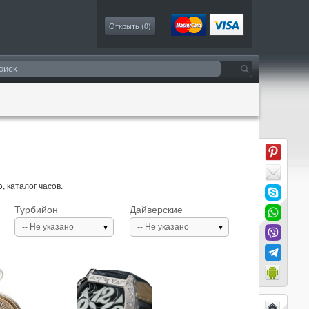
Моя коллекция
Открыть (
0
)
 каталог часов.
Турбийон
Дайверские
-- Не указано
-- Не указано