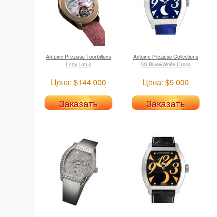
Antoine Preziuso
Tourbillons
Antoine Preziuso
Collections
Lady Lotus
SS Blue&White Croco
Цена: $144 000
Цена: $5 000
Заказать
Заказать