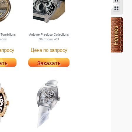
Tourbillons
Antoine Preziuso
Collections
 Royal
Starmoon WG
апросу
Цена по запросу
ать
Заказать