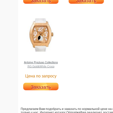
Заказать
Заказать
Antoine Preziuso
Collections
RG Gold&White Croco
Цена по запросу
Заказать
Предлагаем Вам подобрать и заказать по нормальной цене на са
только у нас. Интернет каталог Orignalwathes реализует доста