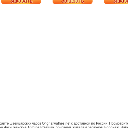
Заказать
Заказать
Заказ
йте швейцарских часов Orignalwathes.net с доставкой по России. Посмотрите 
вку Часы женские Antoine Preziuso, оригинал. жителям регионов: Воронеж, На