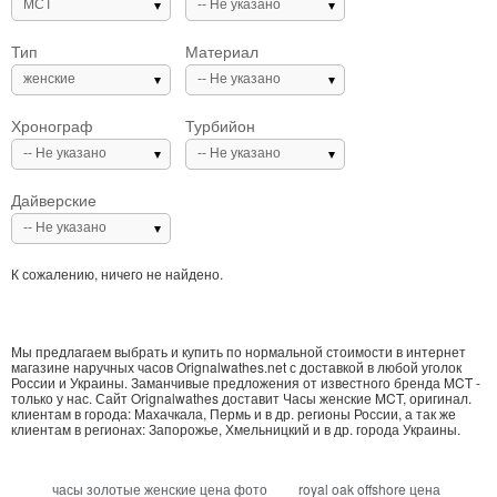
MCT
-- Не указано
Тип
Материал
женские
-- Не указано
Хронограф
Турбийон
-- Не указано
-- Не указано
Дайверские
-- Не указано
К сожалению, ничего не найдено.
Мы предлагаем выбрать и купить по нормальной стоимости в интернет
магазине наручных часов Orignalwathes.net с доставкой в любой уголок
России и Украины. Заманчивые предложения от известного бренда MCT -
только у нас. Сайт Orignalwathes доставит Часы женские MCT, оригинал.
клиентам в города: Махачкала, Пермь и в др. регионы России, а так же
клиентам в регионах: Запорожье, Хмельницкий и в др. города Украины.
часы золотые женские цена фото
royal oak offshore цена