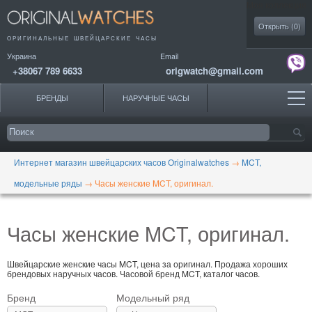
Моя коллекция
Открыть (
0
)
ОРИГИНАЛЬНЫЕ
ШВЕЙЦАРСКИЕ ЧАСЫ
Украина
Email
+38067 789 6633
origwatch@gmail.com
БРЕНДЫ
НАРУЧНЫЕ ЧАСЫ
Интернет магазин швейцарских часов Originalwatches
→
MCT,
модельные ряды
→
Часы женские MCT, оригинал.
Часы женские MCT, оригинал.
Швейцарские женские часы MCT, цена за оригинал. Продажа хороших
брендовых наручных часов. Часовой бренд MCT, каталог часов.
Бренд
Модельный ряд