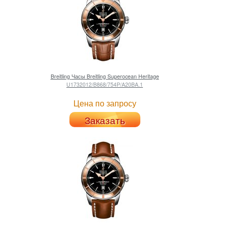
Breitling
Часы Breitling Superocean Heritage
U1732012/B868/754P/A20BA.1
Цена по запросу
Заказать