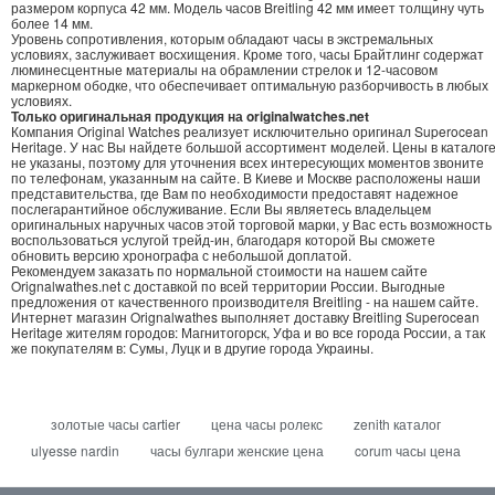
размером корпуса 42 мм. Модель часов Breitling 42 мм имеет толщину чуть
более 14 мм.
Уровень сопротивления, которым обладают часы в экстремальных
условиях, заслуживает восхищения. Кроме того, часы Брайтлинг содержат
люминесцентные материалы на обрамлении стрелок и 12-часовом
маркерном ободке, что обеспечивает оптимальную разборчивость в любых
условиях.
Только оригинальная продукция на originalwatches.net
Компания Original Watches реализует исключительно оригинал Superocean
Heritage. У нас Вы найдете большой ассортимент моделей. Цены в каталог
не указаны, поэтому для уточнения всех интересующих моментов звоните
по телефонам, указанным на сайте. В Киеве и Москве расположены наши
представительства, где Вам по необходимости предоставят надежное
послегарантийное обслуживание. Если Вы являетесь владельцем
оригинальных наручных часов этой торговой марки, у Вас есть возможность
воспользоваться услугой трейд-ин, благодаря которой Вы сможете
обновить версию хронографа с небольшой доплатой.
Рекомендуем заказать по нормальной стоимости на нашем сайте
Orignalwathes.net с доставкой по всей территории России. Выгодные
предложения от качественного производителя Breitling - на нашем сайте.
Интернет магазин Orignalwathes выполняет доставку Breitling Superocean
Heritage жителям городов: Магнитогорск, Уфа и во все города России, а так
же покупателям в: Сумы, Луцк и в другие города Украины.
золотые часы cartier
цена часы ролекс
zenith каталог
ulyesse nardin
часы булгари женские цена
corum часы цена