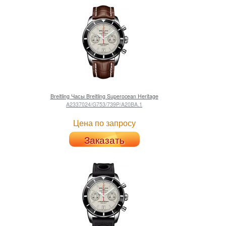
Breitling
Часы Breitling Superocean Heritage
A2337024/G753/739P/A20BA.1
Цена по запросу
Заказать