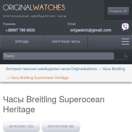
Моя коллекция
Открыть (
0
)
ОРИГИНАЛЬНЫЕ
ШВЕЙЦАРСКИЕ ЧАСЫ
Украина
Email
+38067 789 6633
origwatch@gmail.com
БРЕНДЫ
НАРУЧНЫЕ ЧАСЫ
Интернет магазин швейцарских часов Originalwatches
→
Часы Breitling
→
Часы Breitling Superocean Heritage
Часы Breitling Superocean
Heritage
МУЖСКИЕ (153)
ХРОНОГРАФ (98)