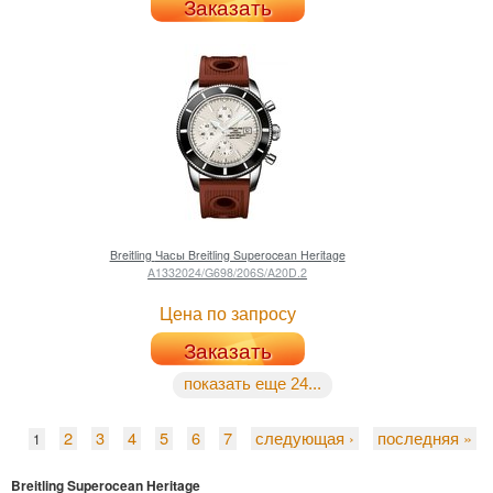
Заказать
Breitling
Часы Breitling Superocean Heritage
A1332024/G698/206S/A20D.2
Цена по запросу
Заказать
показать еще 24...
2
3
4
5
6
7
следующая ›
последняя »
1
Breitling Superocean Heritage