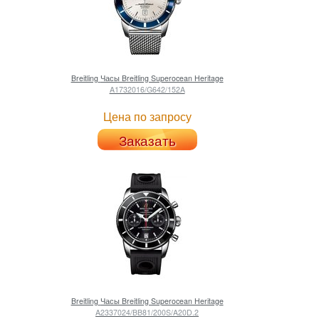
Breitling
Часы Breitling Superocean Heritage
A1732016/G642/152A
Цена по запросу
Заказать
Breitling
Часы Breitling Superocean Heritage
A2337024/BB81/200S/A20D.2