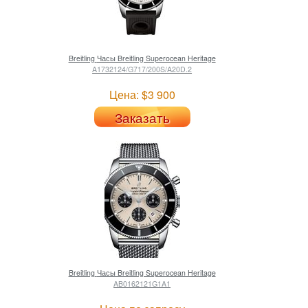
Breitling
Часы Breitling Superocean Heritage
A1732124/G717/200S/A20D.2
Цена: $3 900
Заказать
Breitling
Часы Breitling Superocean Heritage
AB0162121G1A1