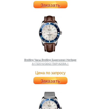
Заказать
Breitling
Часы Breitling Superocean Heritage
A1732016/G642/756P/A20BA.1
Цена по запросу
Заказать