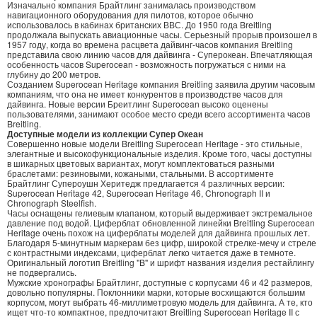
Изначально компания Брайтлинг занималась производством
навигационного оборудования для пилотов, которое обычно
использовалось в кабинах британских ВВС. До 1950 года Breitling
продолжала выпускать авиационные часы. Серьезный прорыв произошел в
1957 году, когда во времена расцвета дайвинг-часов компания Breitling
представила свою линию часов для дайвинга - Суперокеан. Впечатляющая
особенность часов Superocean - возможность погружаться с ними на
глубину до 200 метров.
Созданием Superocean Heritage компания Breitling заявила другим часовым
компаниям, что она не имеет конкурентов в производстве часов для
дайвинга. Новые версии Бреитлинг Superocean высоко оценены
пользователями, занимают особое место среди всего ассортимента часов
Breitling.
Доступные модели из коллекции Супер Океан
Совершенно новые модели Breitling Superocean Heritage - это стильные,
элегантные и высокофункциональные изделия. Кроме того, часы доступны
в шикарных цветовых вариантах, могут комплектоваться разными
браслетами: резиновыми, кожаными, стальными. В ассортименте
Брайтлинг Супероушн Херитедж предлагается 4 различных версии:
Superocean Heritage 42, Superocean Heritage 46, Chronograph II и
Chronograph Steelfish.
Часы оснащены гелиевым клапаном, который выдерживает экстремальное
давление под водой. Циферблат обновленной линейки Breitling Superocean
Heritage очень похож на циферблаты моделей для дайвинга прошлых лет.
Благодаря 5-минутным маркерам без цифр, широкой стрелке-мечу и стреле
с контрастными индексами, циферблат легко читается даже в темноте.
Оригинальный логотип Breitling "B" и шрифт названия изделия рестайлингу
не подвергались.
Мужские хронографы Брайтлинг, доступные с корпусами 46 и 42 размеров,
довольно популярны. Поклонники марки, которые восхищаются большим
корпусом, могут выбрать 46-миллиметровую модель для дайвинга. А те, кто
ищет что-то компактное, предпочитают Breitling Superocean Heritage II с