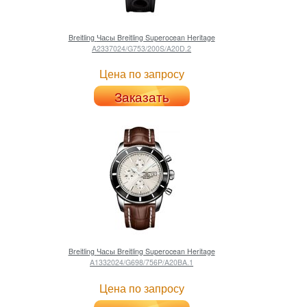
Breitling
Часы Breitling Superocean Heritage
A2337024/G753/200S/A20D.2
Цена по запросу
Заказать
Breitling
Часы Breitling Superocean Heritage
A1332024/G698/756P/A20BA.1
Цена по запросу