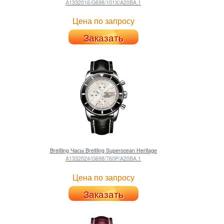
A1332016/G698/101X/A20BA.1
Цена по запросу
Заказать
Breitling
Часы Breitling Superocean Heritage
A1332024/G698/760P/A20BA.1
Цена по запросу
Заказать