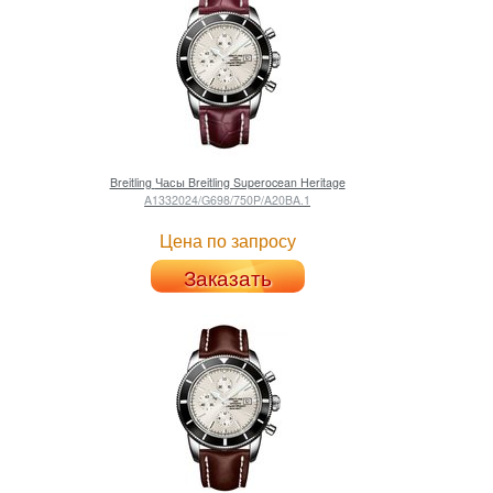
Breitling
Часы Breitling Superocean Heritage
A1332024/G698/750P/A20BA.1
Цена по запросу
Заказать