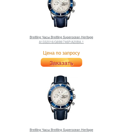
Breitling
Часы Breitling Superocean Heritage
A1332016/G698/746P/A20BA.1
Цена по запросу
Заказать
Breitling
Часы Breitling Superocean Heritage