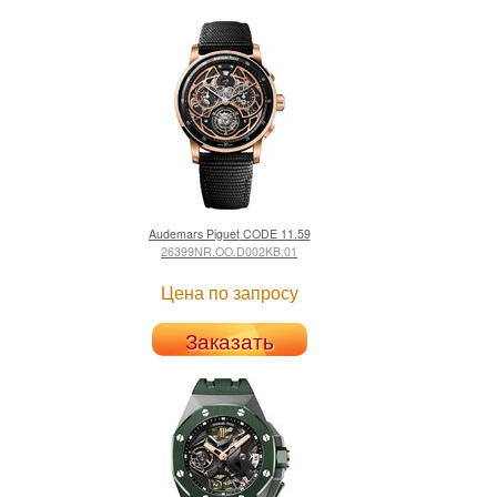
Audemars Piguet
CODE 11.59
26399NR.OO.D002KB.01
Цена по запросу
Заказать