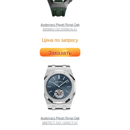
Audemars Piguet
Royal Oak
26589IO.OO.D056CA.01
Цена по запросу
Заказать
Audemars Piguet
Royal Oak
26670СТ.ОО.1240СТ.01