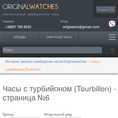
Моя коллекция
Открыть (
0
)
ОРИГИНАЛЬНЫЕ
ШВЕЙЦАРСКИЕ ЧАСЫ
Украина
Email
+38067 789 6633
origwatch@gmail.com
БРЕНДЫ
НАРУЧНЫЕ ЧАСЫ
Интернет магазин швейцарских часов Originalwatches
→
Часы с
турбийоном (Tourbillon)
Часы с турбийоном (Tourbillon) -
страница №6
Бренд
Модельный ряд