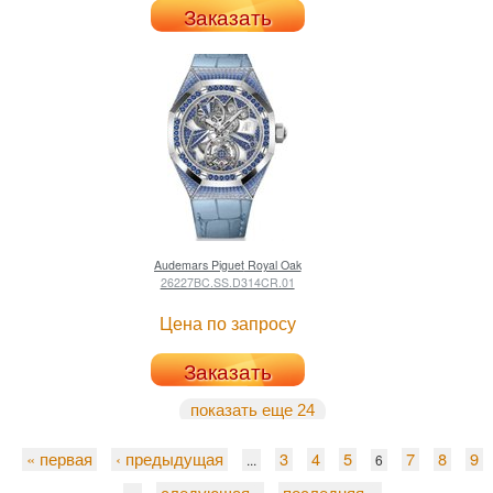
Заказать
Audemars Piguet
Royal Oak
26227BC.SS.D314CR.01
Цена по запросу
Заказать
показать еще 24
« первая
‹ предыдущая
3
4
5
7
8
9
...
6
следующая ›
последняя »