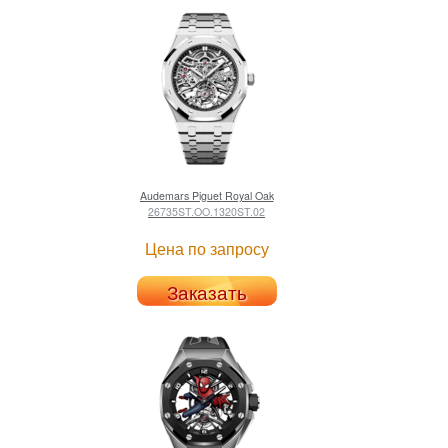
Audemars Piguet
Royal Oak
26735ST.OO.1320ST.02
Цена по запросу
Заказать