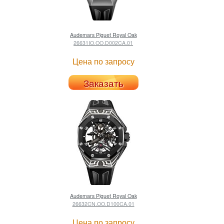
Audemars Piguet
Royal Oak
26631IO.OO.D002CA.01
Цена по запросу
Заказать
Audemars Piguet
Royal Oak
26632CN.OO.D100CA.01
Цена по запросу