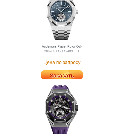
Audemars Piguet
Royal Oak
26670ST.OO.1240ST.01
Цена по запросу
Заказать