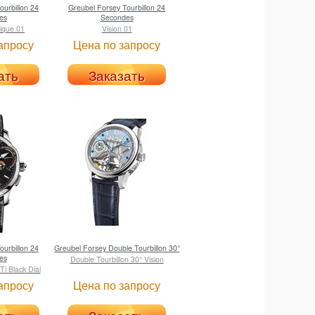
ourbillon 24
Greubel Forsey
Tourbillon 24
es
Secondes
rique 01
Vision 01
апросу
Цена по запросу
ать
Заказать
ourbillon 24
Greubel Forsey
Double Tourbillon 30°
es
Double Tourbillon 30° Vision
i Black Dial
апросу
Цена по запросу