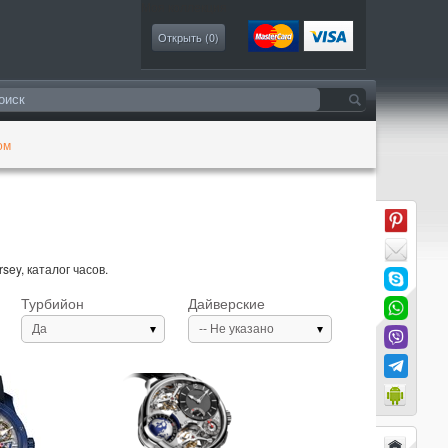
Моя коллекция
Открыть (
0
)
ом
ey, каталог часов.
Турбийон
Дайверские
Да
-- Не указано