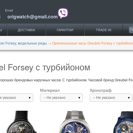
Email
3
origwatch@gmail.com
Ы
ДОСТАВКА
ГАРАНТИИ
TRADE-IN
bel Forsey, модельные ряды
→
Оригинальные часы Greubel Forsey с турбийон
l Forsey с турбийоном
хороших брендовых наручных часов. С турбийоном. Часовой бренд Greubel Fors
Материал
Хронограф
Не указано
-- Не указано
-- Не указано