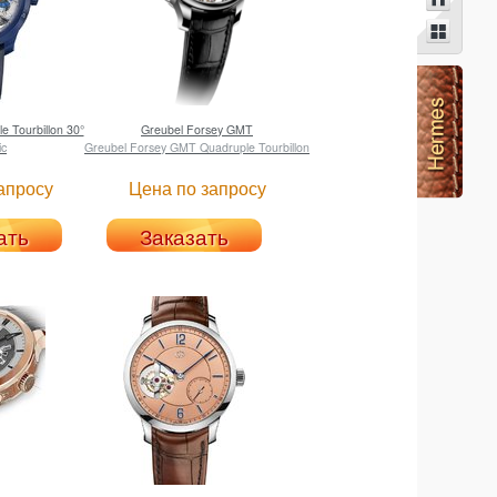
e Tourbillon 30°
Greubel Forsey
GMT
ic
Greubel Forsey GMT Quadruple Tourbillon
апросу
Цена по запросу
ать
Заказать