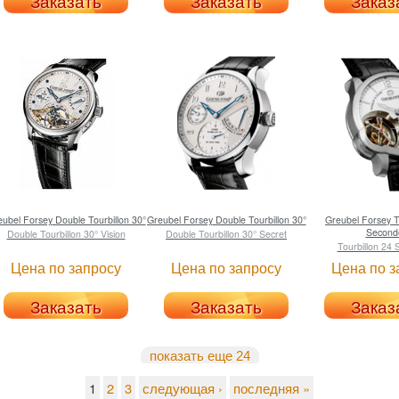
Заказать
Заказать
Заказ
eubel Forsey
Double Tourbillon 30°
Greubel Forsey
Double Tourbillon 30°
Greubel Forsey
T
Second
Double Tourbillon 30° Vision
Double Tourbillon 30° Secret
Tourbillon 24
Цена по запросу
Цена по запросу
Цена по з
Заказать
Заказать
Заказ
показать еще 24
1
2
3
следующая ›
последняя »