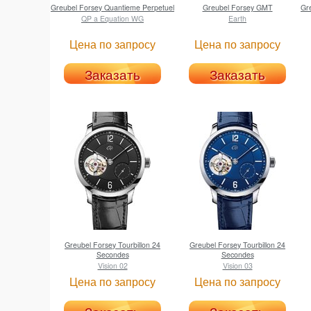
Greubel Forsey
Quantieme Perpetuel
Greubel Forsey
GMT
Gr
QP a Equation WG
Earth
Цена по запросу
Цена по запросу
Заказать
Заказать
Greubel Forsey
Tourbillon 24
Greubel Forsey
Tourbillon 24
Secondes
Secondes
Vision 02
Vision 03
Цена по запросу
Цена по запросу