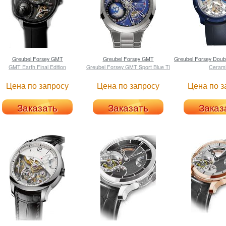
Greubel Forsey
GMT
Greubel Forsey
GMT
Greubel Forsey
Doubl
GMT Earth Final Edition
Greubel Forsey GMT Sport Blue Ti
Ceram
Цена по запросу
Цена по запросу
Цена по з
Заказать
Заказать
Заказ