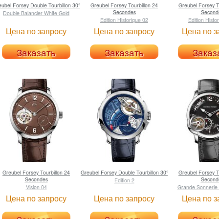
eubel Forsey
Double Tourbillon 30°
Greubel Forsey
Tourbillon 24
Greubel Forsey
T
Secondes
Second
Double Balancier White Gold
Edition Historique 02
Edition Histo
Цена по запросу
Цена по запросу
Цена по з
Заказать
Заказать
Заказ
Greubel Forsey
Tourbillon 24
Greubel Forsey
Double Tourbillon 30°
Greubel Forsey
T
Secondes
Second
Edition 2
Vision 04
Grande Sonnerie T
Цена по запросу
Цена по запросу
Цена по з