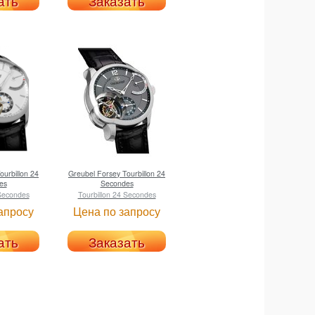
ать
Заказать
ourbillon 24
Greubel Forsey
Tourbillon 24
es
Secondes
 Secondes
Tourbillon 24 Secondes
апросу
Цена по запросу
ать
Заказать