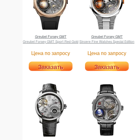
Greubel Forsey
GMT
Greubel Forsey
GMT
Greubel Forsey GMT Sport Red Gold
Sincere Fine Watches Special Edition
Цена по запросу
Цена по запросу
Заказать
Заказать