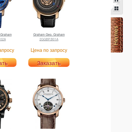
 Graham
Graham
Geo. Graham
02A
2GGBP.B01A
апросу
Цена по запросу
ать
Заказать