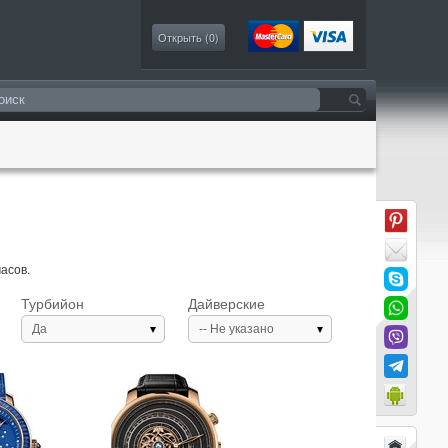
Моя коллекция
Открыть (
0
)
асов.
Турбийон
Дайверские
Да
-- Не указано