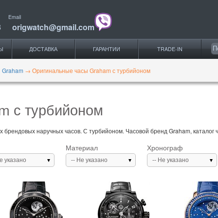
Email
3
origwatch@gmail.com
Ы
ДОСТАВКА
ГАРАНТИИ
TRADE-IN
 Graham
→
Оригинальные часы Graham с турбийоном
m с турбийоном
 брендовых наручных часов. С турбийоном. Часовой бренд Graham, каталог ч
Материал
Хронограф
Не указано
-- Не указано
-- Не указано