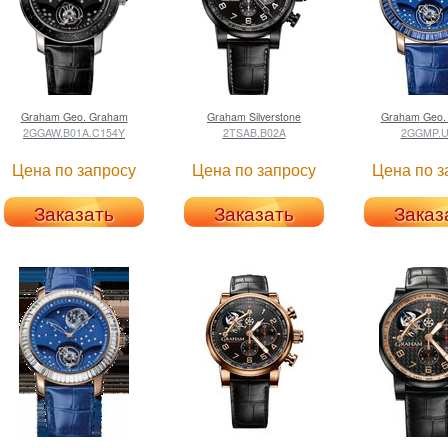
Graham
Geo. Graham
Graham
Silverstone
Graham
Geo.
2GGAW.B01A.C154Y
2TSAB.B02A
2GGMP.U
Цена по запросу
Цена по запросу
Цена по з
Заказать
Заказать
Заказ