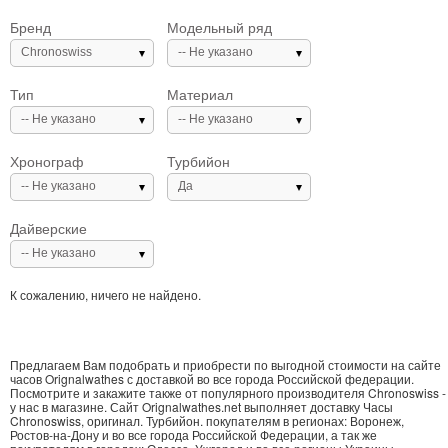
Бренд
Модельный ряд
Chronoswiss
-- Не указано
Тип
Материал
-- Не указано
-- Не указано
Хронограф
Турбийон
-- Не указано
Да
Дайверские
-- Не указано
К сожалению, ничего не найдено.
Предлагаем Вам подобрать и приобрести по выгодной стоимости на сайте
часов Orignalwathes с доставкой во все города Российской федерации.
Посмотрите и закажите также от популярного производителя Chronoswiss -
у нас в магазине. Сайт Orignalwathes.net выполняет доставку Часы
Chronoswiss, оригинал. Турбийон. покупателям в регионах: Воронеж,
Ростов-на-Дону и во все города Российской Федерации, а так же