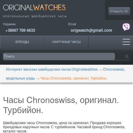
Моя коллекция
Открыть (
0
)
ОРИГИНАЛЬНЫЕ
ШВЕЙЦАРСКИЕ ЧАСЫ
Украина
Email
+38067 789 6633
origwatch@gmail.com
БРЕНДЫ
НАРУЧНЫЕ ЧАСЫ
Интернет магазин швейцарских часов Originalwatches
→
Chronoswiss,
модельные ряды
→
Часы Chronoswiss, оригинал. Турбийон.
Часы Chronoswiss, оригинал.
Турбийон.
Швейцарские часы Chronoswiss, цена за оригинал. Продажа хороших
брендовых наручных часов. С турбийоном. Часовой бренд Chronoswiss,
каталог часов.