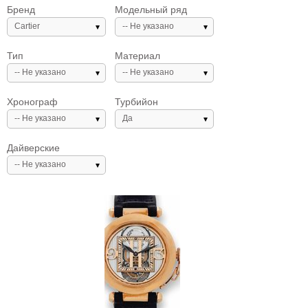
Бренд
Модельный ряд
Cartier
-- Не указано
Тип
Материал
-- Не указано
-- Не указано
Хронограф
Турбийон
-- Не указано
Да
Дайверские
-- Не указано