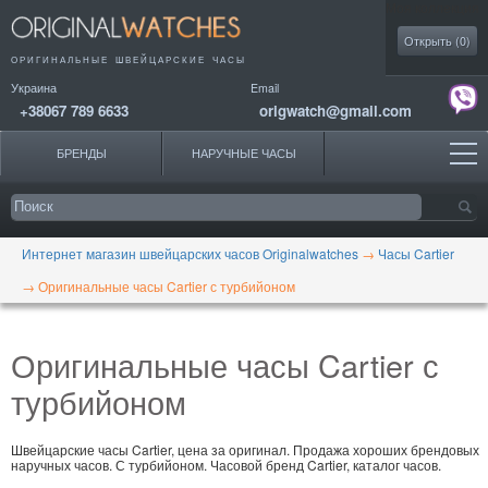
Моя коллекция
Открыть (
0
)
ОРИГИНАЛЬНЫЕ
ШВЕЙЦАРСКИЕ ЧАСЫ
Украина
Email
+38067 789 6633
origwatch@gmail.com
БРЕНДЫ
НАРУЧНЫЕ ЧАСЫ
Интернет магазин швейцарских часов Originalwatches
→
Часы Cartier
→
Оригинальные часы Cartier с турбийоном
Оригинальные часы Cartier с
турбийоном
Швейцарские часы Cartier, цена за оригинал. Продажа хороших брендовых
наручных часов. С турбийоном. Часовой бренд Cartier, каталог часов.