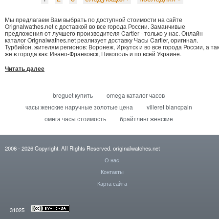
Мы предлагаем Вам выбрать по доступной стоимости на сайте
Orignalwathes.net с доставкой во все города России. Заманчивые
предложения от лучшего производителя Cartier - только у нас. Онлайн
каталог Orignalwathes.net реализует доставку Часы Cartier, оригинал.
Турбийон. жителям регионов: Воронеж, Иркутск и во все города России, а та
же в города как: Ивано-Франковск, Никополь и по всей Украине.
Читать далее
breguet купить
omega каталог часов
часы женские наручные золотые цена
villeret blancpain
омега часы стоимость
брайтлинг женские
2006
- 2026
Copyright. All Rights Reserved.
originalwatches.net
О нас
Контакты
Карта сайта
31025