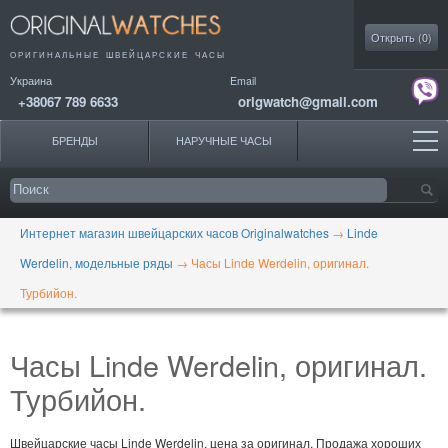
Моя коллекция
Открыть (
0
)
ОРИГИНАЛЬНЫЕ
ШВЕЙЦАРСКИЕ ЧАСЫ
Украина
Email
+38067 789 6633
origwatch@gmail.com
БРЕНДЫ
НАРУЧНЫЕ ЧАСЫ
Интернет магазин швейцарских часов Originalwatches
→
Linde
Werdelin, модельные ряды
→
Часы Linde Werdelin, оригинал.
Турбийон.
Часы Linde Werdelin, оригинал.
Турбийон.
Швейцарские часы Linde Werdelin, цена за оригинал. Продажа хороших