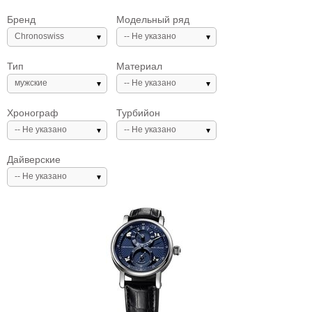
Бренд
Модельный ряд
Chronoswiss
-- Не указано
Тип
Материал
мужские
-- Не указано
Хронограф
Турбийон
-- Не указано
-- Не указано
Дайверские
-- Не указано