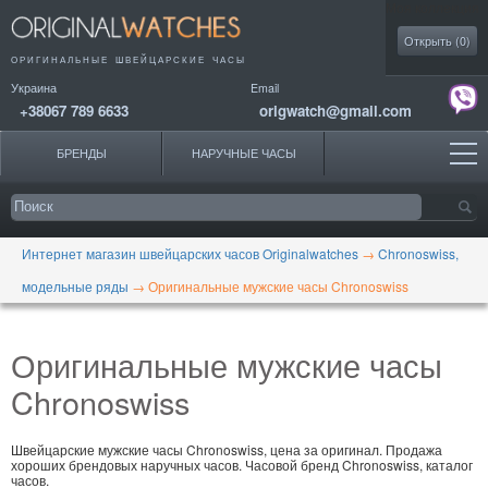
Моя коллекция
Открыть (
0
)
ОРИГИНАЛЬНЫЕ
ШВЕЙЦАРСКИЕ ЧАСЫ
Украина
Email
+38067 789 6633
origwatch@gmail.com
БРЕНДЫ
НАРУЧНЫЕ ЧАСЫ
Интернет магазин швейцарских часов Originalwatches
→
Chronoswiss,
модельные ряды
→
Оригинальные мужские часы Chronoswiss
Оригинальные мужские часы
Chronoswiss
Швейцарские мужские часы Chronoswiss, цена за оригинал. Продажа
хороших брендовых наручных часов. Часовой бренд Chronoswiss, каталог
часов.