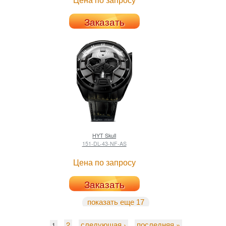
Заказать
HYT
Skull
151-DL-43-NF-AS
Цена по запросу
Заказать
показать еще 17
2
следующая ›
последняя »
1