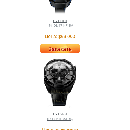
HYT
Skull
151-DL-47-NF-BV
Цена: $69 000
Заказать
HYT
Skull
HYT Skull Bad Boy
Цена по запросу