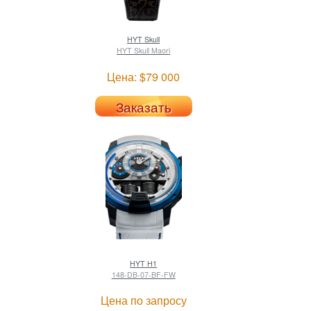
HYT
Skull
HYT Skull Maori
Цена: $79 000
Заказать
HYT
H1
148-DB-07-BF-FW
Цена по запросу