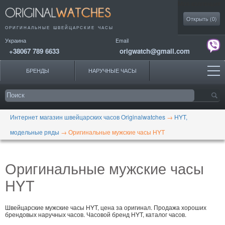
Моя коллекция
Открыть (
0
)
ОРИГИНАЛЬНЫЕ
ШВЕЙЦАРСКИЕ ЧАСЫ
Украина
Email
+38067 789 6633
origwatch@gmail.com
БРЕНДЫ
НАРУЧНЫЕ ЧАСЫ
Интернет магазин швейцарских часов Originalwatches
→
HYT,
модельные ряды
→
Оригинальные мужские часы HYT
Оригинальные мужские часы
HYT
Швейцарские мужские часы HYT, цена за оригинал. Продажа хороших
брендовых наручных часов. Часовой бренд HYT, каталог часов.