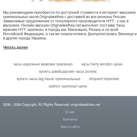
Мы рекомендуем приобрести по доступной стоимости в интернет магазине
оригинальных часов Orignalwathes с доставкой во все регионы России.
Заманчивые предложения от популярного производителя HYT - у нас в
магазине. Онлайн магазин Orignalwathes.net выполнит поставку Часы
мужские HYT, оригинал. в города как: Махачкала, Рязань и по всей
Российской Федерации, а так же покупателям в: Днепропетровск, Винница и
в другие города Украины.
Читать далее
часы наручные мужские оригинал
часы harry winston цена
купить швейцарские часы ролекс
купить часы tag heuer оригинальные
chopard imperiale
хаблот оригинал цена
2006
- 2026
Copyright. All Rights Reserved.
originalwatches.net
О нас
Контакты
Карта сайта