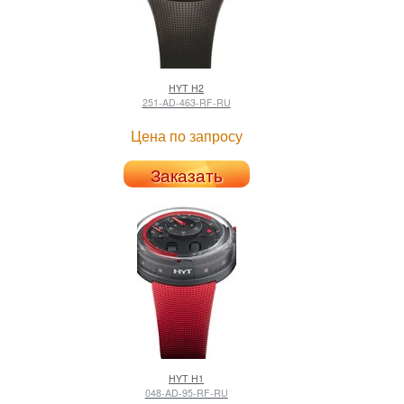
HYT
H2
251-AD-463-RF-RU
Цена по запросу
Заказать
HYT
H1
048-AD-95-RF-RU