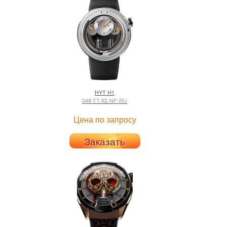
HYT
H1
048-TT-92-NF-RU
Цена по запросу
Заказать