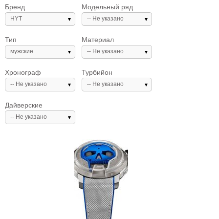
Бренд
Модельный ряд
HYT
-- Не указано
Тип
Материал
мужские
-- Не указано
Хронограф
Турбийон
-- Не указано
-- Не указано
Дайверские
-- Не указано