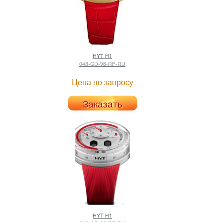
HYT
H1
048-GD-98-RF-RU
Цена по запросу
Заказать
HYT
H1