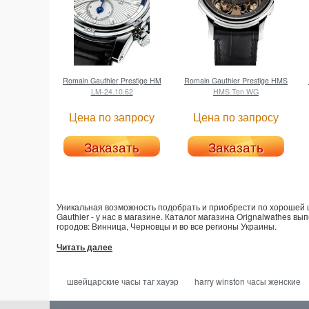
Romain Gauthier
Prestige HM
Romain Gauthier
Prestige HMS
LM-24.10.62
HMS Ten WG
Цена по запросу
Цена по запросу
Заказать
Заказать
Уникальная возможность подобрать и приобрести по хорошей це
Gauthier - у нас в магазине. Каталог магазина Orignalwathes в
городов: Винница, Черновцы и во все регионы Украины.
Читать далее
швейцарские часы таг хауэр
harry winston часы женские