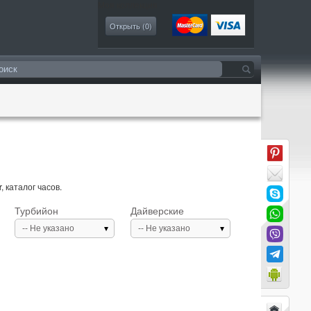
Моя коллекция
Открыть (
0
)
 каталог часов.
Турбийон
Дайверские
-- Не указано
-- Не указано