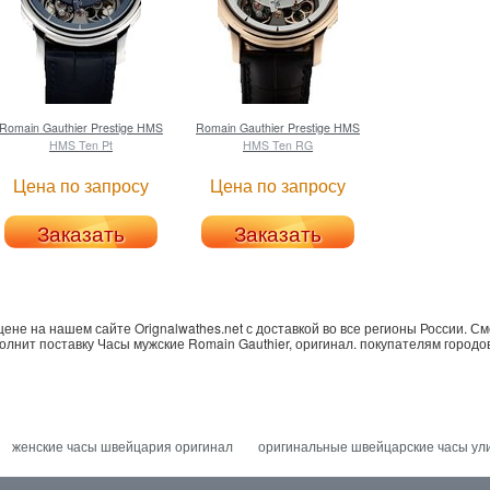
Romain Gauthier
Prestige HMS
Romain Gauthier
Prestige HMS
HMS Ten Pt
HMS Ten RG
Цена по запросу
Цена по запросу
Заказать
Заказать
не на нашем сайте Orignalwathes.net с доставкой во все регионы России. С
ыполнит поставку Часы мужские Romain Gauthier, оригинал. покупателям городов
женские часы швейцария оригинал
оригинальные швейцарские часы ул