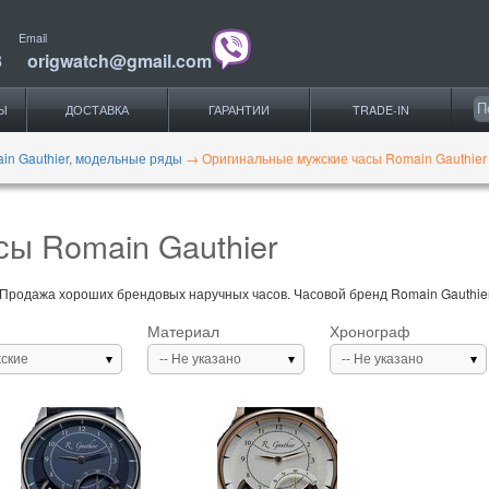
Email
3
origwatch@gmail.com
Ы
ДОСТАВКА
ГАРАНТИИ
TRADE-IN
in Gauthier, модельные ряды
→
Оригинальные мужские часы Romain Gauthier
ы Romain Gauthier
 Продажа хороших брендовых наручных часов. Часовой бренд Romain Gauthier,
Материал
Хронограф
ские
-- Не указано
-- Не указано