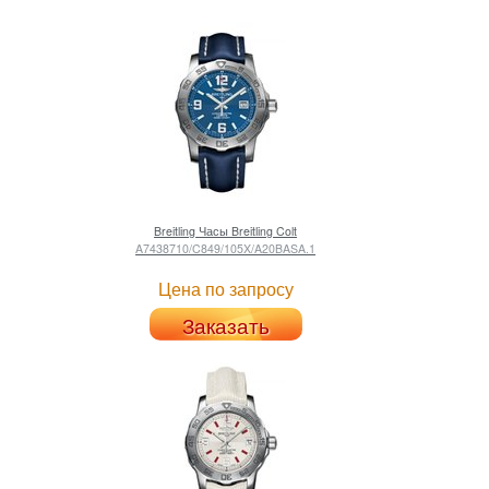
Breitling
Часы Breitling Colt
A7438710/C849/105X/A20BASA.1
Цена по запросу
Заказать