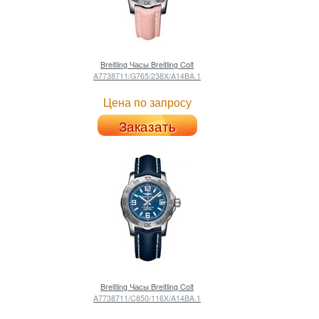
Breitling
Часы Breitling Colt
A7738711/G765/238X/A14BA.1
Цена по запросу
Заказать
Breitling
Часы Breitling Colt
A7738711/C850/116X/A14BA.1