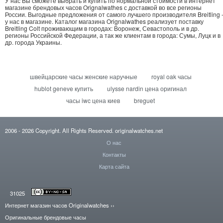
У нас Вы сможете выбрать и купить по нормальной стоимости в интернет
магазине брендовых часов Orignalwathes с доставкой во все регионы
России. Выгодные предложения от самого лучшего производителя Breitling 
у нас в магазине. Каталог магазина Orignalwathes реализует поставку
Breitling Colt проживающим в городах: Воронеж, Севастополь и в др.
регионы Российской Федерации, а так же клиентам в города: Сумы, Луцк и в
др. города Украины.
швейцарские часы женские наручные
royal oak часы
hublot geneve купить
ulysse nardin цена оригинал
часы iwc цена киев
breguet
2006
- 2026
Copyright. All Rights Reserved.
originalwatches.net
О нас
Контакты
Карта сайта
31025
Интернет магазин часов Originalwatches
››
Оригинальные брендовые часы