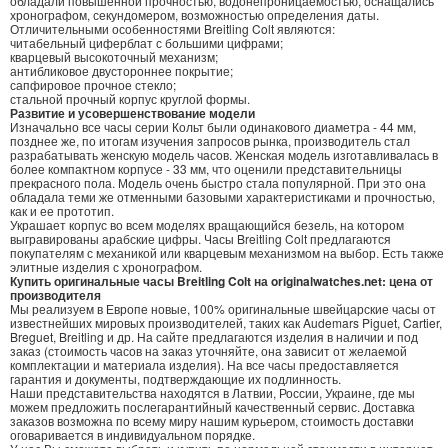
обладали повышенной прочностью, водонепроницаемостью, оснащались
хронографом, секундомером, возможностью определения даты.
Отличительными особенностями Breitling Colt являются:
читабельный циферблат с большими цифрами;
кварцевый высокоточный механизм;
антибликовое двустороннее покрытие;
сапфировое прочное стекло;
стальной прочный корпус круглой формы.
Развитие и усовершенствование модели
Изначально все часы серии Кольт были одинакового диаметра - 44 мм,
позднее же, по итогам изучения запросов рынка, производитель стал
разрабатывать женскую модель часов. Женская модель изготавливалась в
более компактном корпусе - 33 мм, что оценили представительницы
прекрасного пола. Модель очень быстро стала популярной. При это она
обладала теми же отменными базовыми характеристиками и прочностью,
как и ее прототип.
Украшает корпус во всем моделях вращающийся безель, на котором
выгравированы арабские цифры. Часы Breitling Colt предлагаются
покупателям с механикой или кварцевым механизмом на выбор. Есть также
элитные изделия с хронографом.
Купить оригинальные часы Breitling Colt на originalwatches.net: цена от
производителя
Мы реализуем в Европе новые, 100% оригинальные швейцарские часы от
известнейших мировых производителей, таких как Audemars Piguet, Cartier,
Breguet, Breitling и др. На сайте предлагаются изделия в наличии и под
заказ (стоимость часов на заказ уточняйте, она зависит от желаемой
комплектации и материала изделия). На все часы предоставляется
гарантия и документы, подтверждающие их подлинность.
Наши представительства находятся в Латвии, России, Украине, где мы
можем предложить послегарантийный качественный сервис. Доставка
заказов возможна по всему миру нашим курьером, стоимость доставки
оговаривается в индивидуальном порядке.