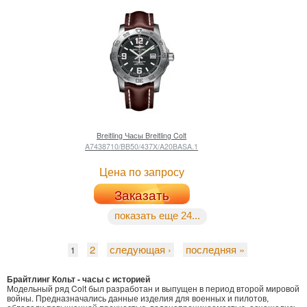
Breitling
Часы Breitling Colt
A7438710/BB50/437X/A20BASA.1
Цена по запросу
Заказать
показать еще 24...
2
следующая ›
последняя »
1
Брайтлинг Кольт - часы с историей
Модельный ряд Colt был разработан и выпущен в период второй мировой
войны. Предназначались данные изделия для военных и пилотов,