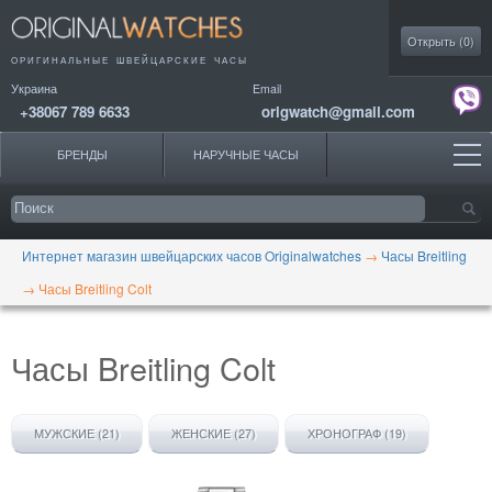
Моя коллекция
Открыть (
0
)
ОРИГИНАЛЬНЫЕ
ШВЕЙЦАРСКИЕ ЧАСЫ
Украина
Email
+38067 789 6633
origwatch@gmail.com
БРЕНДЫ
НАРУЧНЫЕ ЧАСЫ
Интернет магазин швейцарских часов Originalwatches
→
Часы Breitling
→
Часы Breitling Colt
Часы Breitling Colt
МУЖСКИЕ (21)
ЖЕНСКИЕ (27)
ХРОНОГРАФ (19)