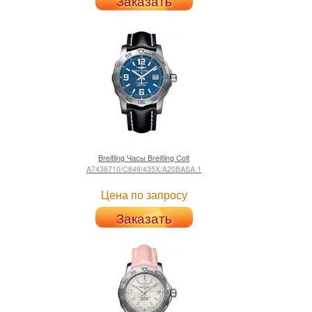
Заказать
Breitling
Часы Breitling Colt
A7438710/C849/435X/A20BASA.1
Цена по запросу
Заказать