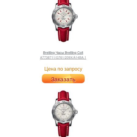
Breitling
Часы Breitling Colt
A7738711/G761/209X/A14BA.1
Цена по запросу
Заказать