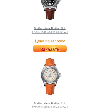
Breitling
Часы Breitling Colt
A7738711/BB51/211X/A14BA.1
Цена по запросу
Заказать
Breitling
Часы Breitling Colt
A7738711/G764/212X/A14BA.1