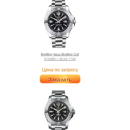
Breitling
Часы Breitling Colt
A7438811-BD45-173A
Цена по запросу
Заказать