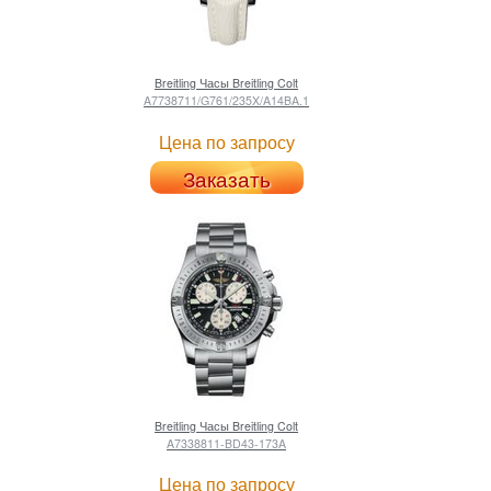
Breitling
Часы Breitling Colt
A7738711/G761/235X/A14BA.1
Цена по запросу
Заказать
Breitling
Часы Breitling Colt
A7338811-BD43-173A
Цена по запросу