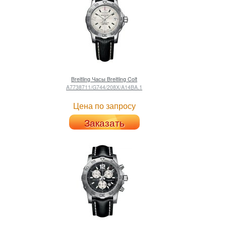
Breitling
Часы Breitling Colt
A7738711/G744/208X/A14BA.1
Цена по запросу
Заказать